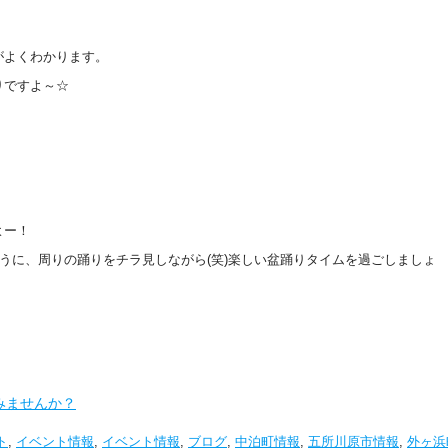
がよくわかります。
りですよ～☆
よー！
ように、周りの踊りをチラ見しながら(笑)楽しい盆踊りタイムを過ごしましょ
みませんか？
ト
,
イベント情報
,
イベント情報
,
ブログ
,
中泊町情報
,
五所川原市情報
,
外ヶ浜