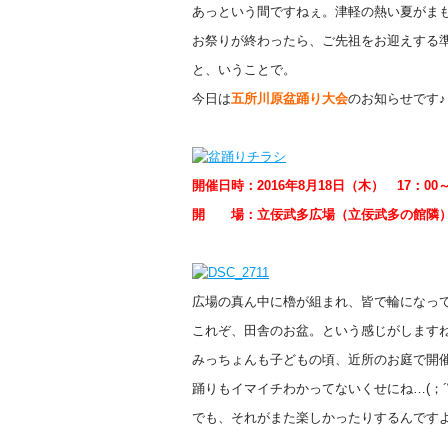
あっという間ですねぇ。津軽の熱い夏がまも
お祭りが終わったら、ご先祖をお迎えする
と、いうことで。
今日は
五所川原盆踊り大会
のお知らせです♪
開催日時：2016年8月18日（木） 17：00～
開 場：立佞武多広場（立佞武多の館隣
広場の真ん中に櫓が組まれ、皆で輪になっ
これぞ、田舎のお盆。という感じがしますね(*
みっちょんも子どもの頃、近所のお庭で開
踊りもイマイチわかってないくせにね…(；´
でも、それがまた楽しかったりするんです