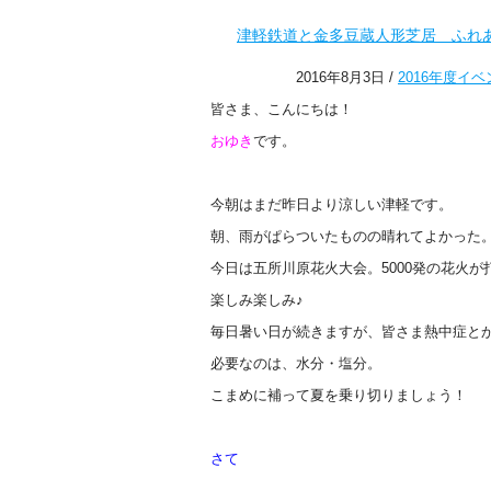
津軽鉄道と金多豆蔵人形芝居 ふれ
2016年8月3日 /
2016年度イベ
皆さま、こんにちは！
おゆき
です。
今朝はまだ昨日より涼しい津軽です。
朝、雨がぱらついたものの晴れてよかった
今日は五所川原花火大会。5000発の花火
楽しみ楽しみ♪
毎日暑い日が続きますが、皆さま熱中症と
必要なのは、水分・塩分。
こまめに補って夏を乗り切りましょう！
さて