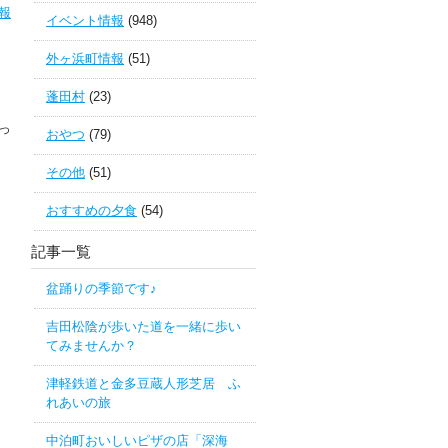
報
イベント情報
(948)
外ヶ浜町情報
(51)
蓬田村
(23)
っ
おやつ
(79)
その他
(51)
おすすめの夕食
(54)
記事一覧
盆踊りの季節です♪
吉田松陰が歩いた道を一緒に歩い
てみませんか？
津軽鉄道と金多豆蔵人形芝居 ふ
れあいの旅
中泊町おいしいピザの店「深海