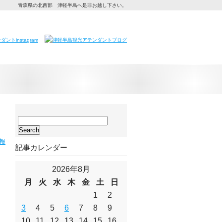
青森県の北西部 津軽半島へ是非お越し下さい。
サ
イ
ト
報
記事カレンダー
内
検
索:
2026年8月
月
火
水
木
金
土
日
1
2
3
4
5
6
7
8
9
10
11
12
13
14
15
16