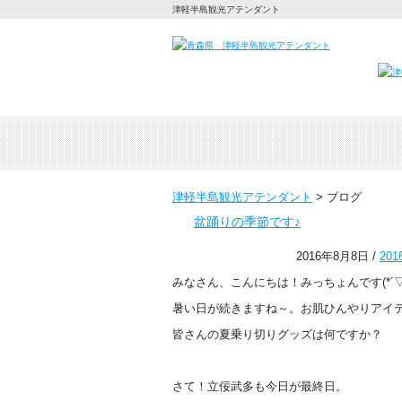
津軽半島観光アテンダント
津軽半島観光アテンダント
>
ブログ
盆踊りの季節です♪
2016年8月8日 /
20
みなさん、こんにちは！みっちょんです(*´▽
暑い日が続きますね～。お肌ひんやりアイ
皆さんの夏乗り切りグッズは何ですか？
さて！立佞武多も今日が最終日。