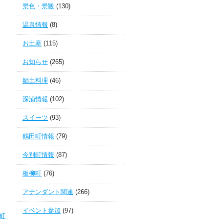
景色・景観
(130)
温泉情報
(8)
お土産
(115)
お知らせ
(265)
郷土料理
(46)
深浦情報
(102)
スイーツ
(93)
鶴田町情報
(79)
今別町情報
(87)
板柳町
(76)
アテンダント関連
(266)
イベント参加
(97)
町