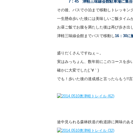
7：45 津軽三味線会館駐車場に集合
その後、バスで小泊まで移動しトレッキング
一生懸命歩いた後には美味しいご飯タイムが待
お昼ご飯でお腹を満たした後は再び歩き出し
津軽三味線会館までバスで移動し
16：30に
盛りだくさんですねぇ～。
実はみっちょん、数年前にこのコースを歩
確かに大変でした(;´∀｀)
でも！歩いた後の達成感と言ったらもう!!
途中見られる森林鉄道の軌道跡に興味のあ