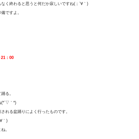
なく終わると思うと何だか寂しいですね(；´∀｀)
準備ですよ。
21：00
）
て踊る。
´▽｀*)
催される盆踊りによく行ったものです。
∀｀)
よね。