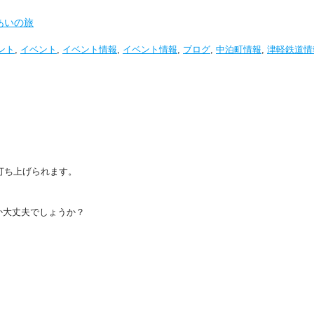
あいの旅
ント
,
イベント
,
イベント情報
,
イベント情報
,
ブログ
,
中泊町情報
,
津軽鉄道情
。
が打ち上げられます。
か大丈夫でしょうか？