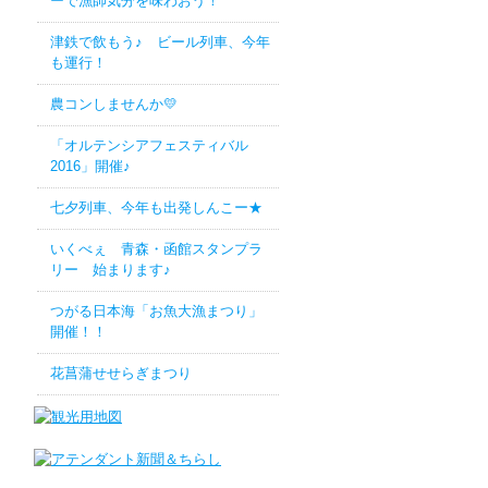
ーで漁師気分を味わおう！
津鉄で飲もう♪ ビール列車、今年
も運行！
農コンしませんか💛
「オルテンシアフェスティバル
2016」開催♪
七夕列車、今年も出発しんこー★
いくべぇ 青森・函館スタンプラ
リー 始まります♪
つがる日本海「お魚大漁まつり」
開催！！
花菖蒲せせらぎまつり