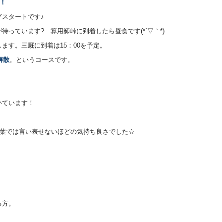
！
スタートです♪
っています? 算用師峠に到着したら昼食です(*´▽｀*)
ます。三厩に到着は15：00を予定。
解散
。というコースです。
いています！
言葉では言い表せないほどの気持ち良さでした☆
る方。