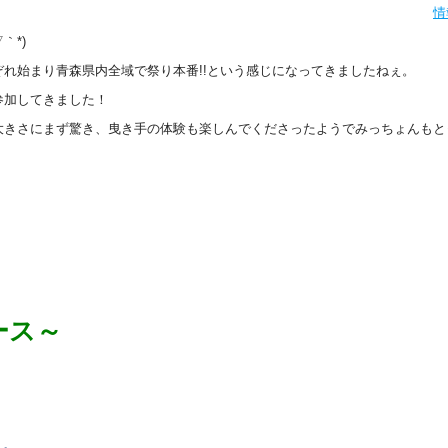
情
｀*)
れ始まり青森県内全域で祭り本番!!という感じになってきましたねぇ。
参加してきました！
大きさにまず驚き、曳き手の体験も楽しんでくださったようでみっちょんもと
ース～