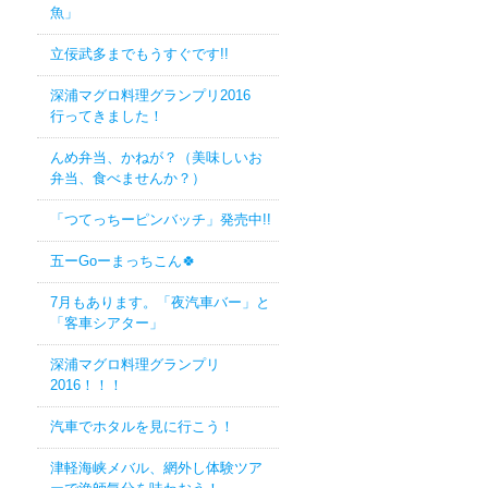
魚」
立佞武多までもうすぐです!!
深浦マグロ料理グランプリ2016
行ってきました！
んめ弁当、かねが？（美味しいお
弁当、食べませんか？）
「つてっちーピンバッチ」発売中!!
五ーGoーまっちこん🍀
7月もあります。「夜汽車バー」と
「客車シアター」
深浦マグロ料理グランプリ
2016！！！
汽車でホタルを見に行こう！
津軽海峡メバル、網外し体験ツア