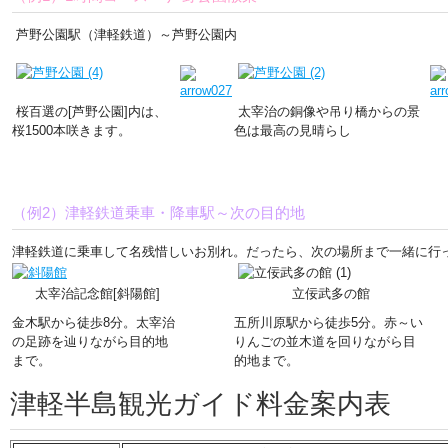
芦野公園駅（津軽鉄道）～芦野公園内
桜百選の[芦野公園]内は、
太宰治の銅像や吊り橋からの景
桜1500本咲きます。
色は最高の見晴らし
（例2）津軽鉄道乗車・降車駅～次の目的地
津軽鉄道に乗車して名残惜しいお別れ。だったら、次の場所まで一緒に行っ
太宰治記念館[斜陽館]
立佞武多の館
金木駅から徒歩8分。太宰治
五所川原駅から徒歩5分。赤～い
の足跡を辿りながら目的地
りんごの並木道を回りながら目
まで。
的地まで。
津軽半島観光ガイド料金案内表