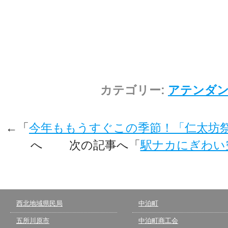
カテゴリー:
アテンダ
←「
今年ももうすぐこの季節！「仁太坊祭
へ 次の記事へ「
駅ナカにぎわい
西北地域県民局
中泊町
五所川原市
中泊町商工会