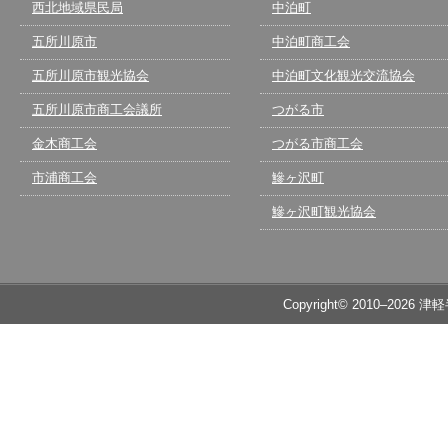
西北地域県民局
中泊町
五所川原市
中泊町商工会
五所川原市観光協会
中泊町文化観光交流協会
五所川原市商工会議所
つがる市
金木商工会
つがる市商工会
市浦商工会
鰺ヶ沢町
鰺ヶ沢町観光協会
Copyright© 2010–2026 