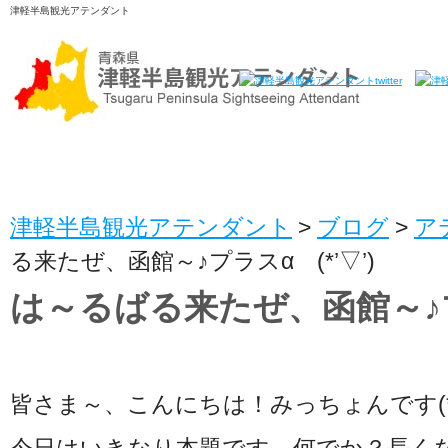
津軽半島観光アテンダント
津軽半島観光アテンダント
>
ブログ
>
ア
る来たぜ、函館～♪プラスα (*’▽’)
は～るばる来たぜ、函館～♪プラ
皆さま～、こんにちは！みっちょんです(*´