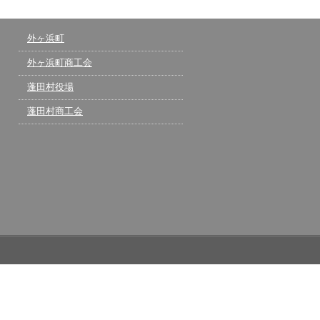
外ヶ浜町
外ヶ浜町商工会
蓬田村役場
蓬田村商工会