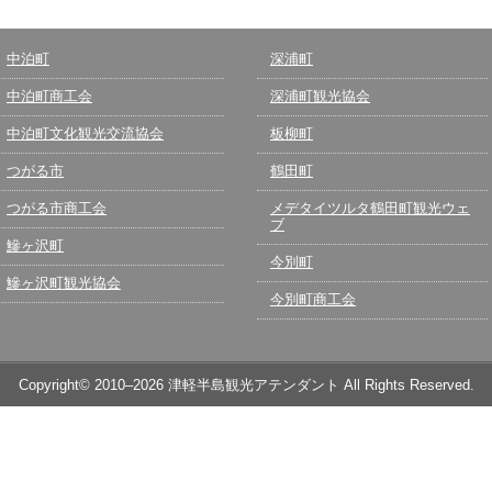
中泊町
深浦町
中泊町商工会
深浦町観光協会
中泊町文化観光交流協会
板柳町
つがる市
鶴田町
つがる市商工会
メデタイツルタ鶴田町観光ウェ
ブ
鰺ヶ沢町
今別町
鰺ヶ沢町観光協会
今別町商工会
Copyright© 2010–2026 津軽半島観光アテンダント All Rights Reserved.