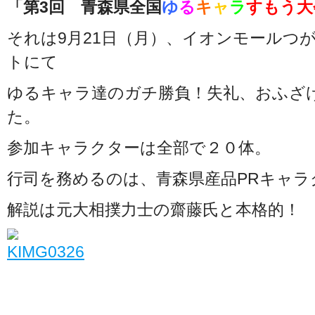
「第3回 青森県全国
ゆ
る
キ
ャ
ラ
すもう大
それは9月21日（月）、イオンモールつ
トにて
ゆるキャラ達のガチ勝負！失礼、おふざ
た。
参加キャラクターは全部で２０体。
行司を務めるのは、青森県産品PRキャラ
解説は元大相撲力士の齋藤氏と本格的！