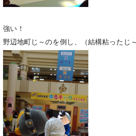
強い！
野辺地町じ～のを倒し、（結構粘ったじ