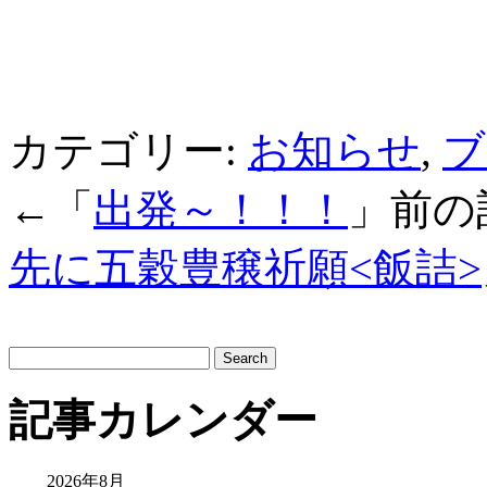
カテゴリー:
お知らせ
,
ブ
←「
出発～！！！
」前
先に五穀豊穣祈願<飯詰>
サ
イ
ト
記事カレンダー
内
検
索:
2026年8月