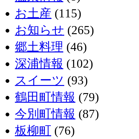
お土産
(115)
お知らせ
(265)
郷土料理
(46)
深浦情報
(102)
スイーツ
(93)
鶴田町情報
(79)
今別町情報
(87)
板柳町
(76)