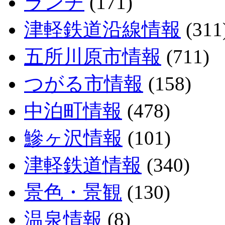
ランチ
(171)
津軽鉄道沿線情報
(311
五所川原市情報
(711)
つがる市情報
(158)
中泊町情報
(478)
鰺ヶ沢情報
(101)
津軽鉄道情報
(340)
景色・景観
(130)
温泉情報
(8)