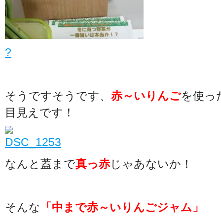
?
そうですそうです、
赤～いりんご
を使っ
目見えです！
なんと蓋まで
真っ赤
じゃあないか！
そんな
「中まで赤～いりんごジャム」