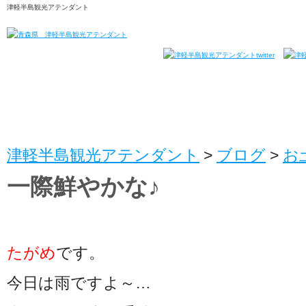
津軽半島観光アテンダント
津軽半島観光アテンダント
>
ブログ
>
お
一際鮮やかな♪
たがめ
です。
今日は雨ですよ～…