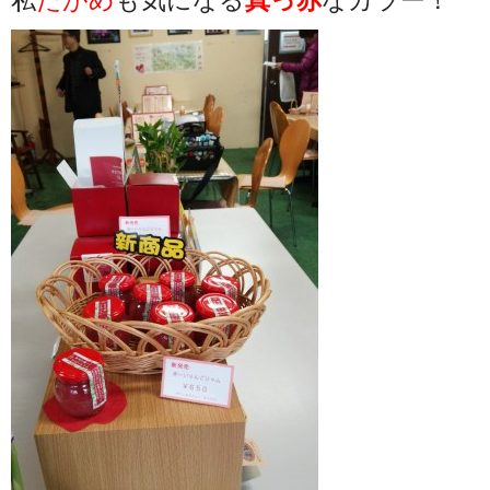
私
たがめ
も気になる
真っ赤
なカラー！