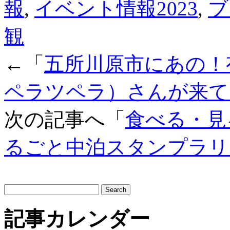
報
,
イベント情報2023
,
ブ
観
←「
五所川原市にあの！有名絵
ペラツペラ）さんが来て
次の記事へ「
食べる・見
るごと中泊スタンプラリ
サ
イ
ト
記事カレンダー
内