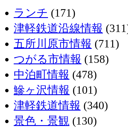
ランチ
(171)
津軽鉄道沿線情報
(311
五所川原市情報
(711)
つがる市情報
(158)
中泊町情報
(478)
鰺ヶ沢情報
(101)
津軽鉄道情報
(340)
景色・景観
(130)