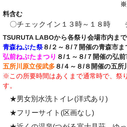
※入浴券、保険
料含む
〇チェックイン１３時～１８時 
TSURUTA LABOから各祭り会場市内ま
青森ねぶた祭
８/２～８/７開催の青森市ま
弘前ねぷたまつり
８/１～８/７開催の弘
五所川原立佞武多
８/４～８/８開催の五
※この所要時間はあくまで通常時で、祭
す。
★男女別水洗トイレ(洋式あり)
★フリーサイト(区画なし)
★近くの温泉(つがる富士見荘、ゆっ