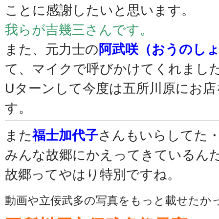
ことに感謝したいと思います。
我らが吉幾三さんです。
また、元力士の
阿武咲（おうのし
て、マイクで呼びかけてくれまし
Uターンして今度は五所川原にお店
す。
また
福士加代子
さんもいらしてた
みんな故郷にかえってきているん
故郷ってやはり特別ですね。
動画や立佞武多の写真をもっと載せたか