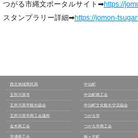
つがる市縄文ポータルサイト➡
https://jom
スタンプラリー詳細➡
https://jomon-tsug
西北地域県民局
中泊町
五所川原市
中泊町商工会
五所川原市観光協会
中泊町文化観光交流協会
五所川原市商工会議所
つがる市
金木商工会
つがる市商工会
市浦商工会
鰺ヶ沢町