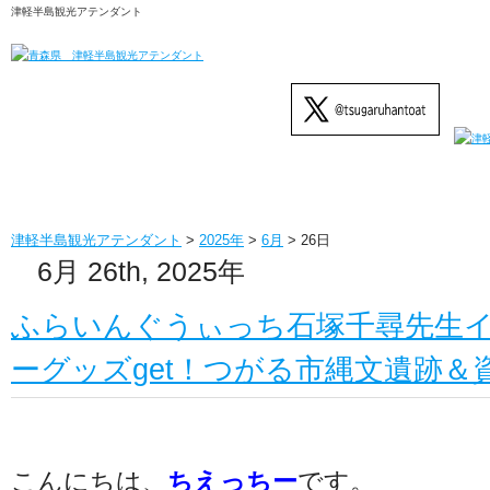
津軽半島観光アテンダント
津軽半島観光アテンダント
>
2025年
>
6月
>
26日
6月 26th, 2025年
ふらいんぐうぃっち石塚千尋先生
ーグッズget！つがる市縄文遺跡
こんにちは、
ちえっちー
です。