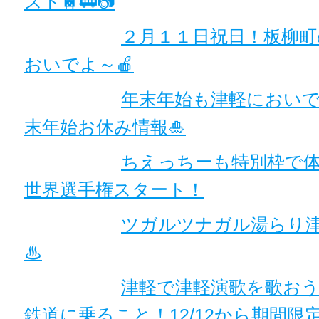
スト🚆🚃📷
２月１１日祝日！板柳
おいでよ～🍎
年末年始も津軽におい
末年始お休み情報🎍
ちえっちーも特別枠で
世界選手権スタート！
ツガルツナガル湯らり
♨
津軽で津軽演歌を歌お
鉄道に乗ること！12/12から期間限