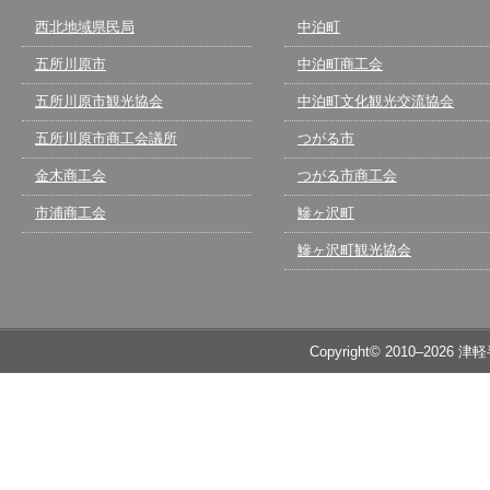
西北地域県民局
中泊町
五所川原市
中泊町商工会
五所川原市観光協会
中泊町文化観光交流協会
五所川原市商工会議所
つがる市
金木商工会
つがる市商工会
市浦商工会
鰺ヶ沢町
鰺ヶ沢町観光協会
Copyright© 2010–2026 