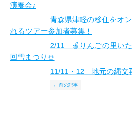
演奏会♪
青森県津軽の移住をオ
れるツアー参加者募集！
2/11 🍎りんごの里い
回雪まつり⛄
11/11・12 地元の縄文
← 前の記事