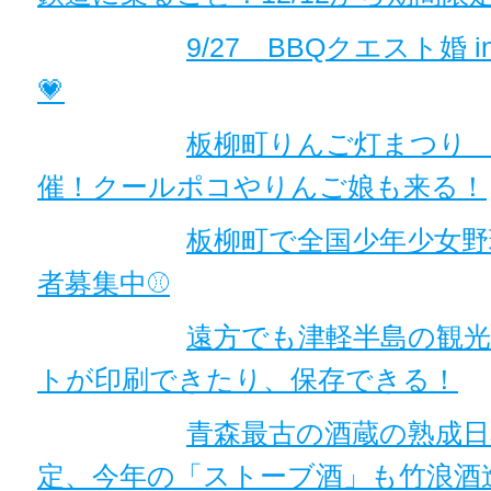
9/27 BBQクエスト婚 in
💗
板柳町りんご灯まつり 8/
催！クールポコやりんご娘も来る！
板柳町で全国少年少女野
者募集中⚾
遠方でも津軽半島の観
トが印刷できたり、保存できる！
青森最古の酒蔵の熟成日
定、今年の「ストーブ酒」も竹浪酒