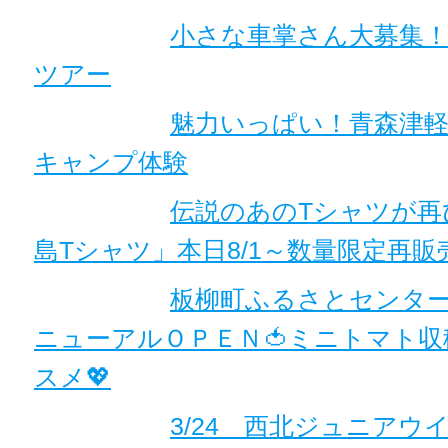
小さな車掌さん大募集！
ツアー
魅力いっぱい！青森津
キャンプ体験
伝説のあのTシャツが再
島Tシャツ」本日8/1～数量限定再販
板柳町ふるさとセンター
ニューアルＯＰＥＮ🍅ミニトマト
スメ💖
3/24 西北ジュニアウ