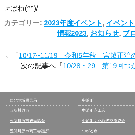
せばね(^^)/
カテゴリー:
2023年度イベント
,
イベント
情報2023
,
お知らせ
,
ブ
←「
10/17~11/19 令和5年秋 宮越正
次の記事へ「
10/28・29 第19
西北地域県民局
中泊町
五所川原市
中泊町商工会
五所川原市観光協会
中泊町文化観光交流協会
五所川原市商工会議所
つがる市