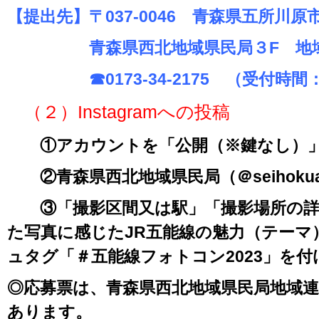
【提出先】〒037-0046 青森県五所川原
青森県西北地域県民局３F 地域
☎0173-34-2175 （受付時間：平
（２）Instagramへの投稿
①アカウントを「公開（※鍵なし）」
②青森県西北地域県民局（＠seihokua
③「撮影区間又は駅」「撮影場所の詳
た写真に感じたJR五能線の魅力（テーマ
ュタグ「＃五能線フォトコン2023」を
◎応募票は、青森県西北地域県民局地域
あります。