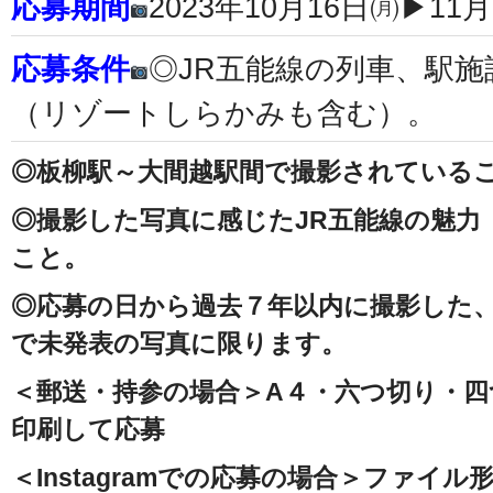
応募期間
2023年10月16日㈪▶11
応募条件
◎JR五能線の列車、駅
（リゾートしらかみも含む）。
◎板柳駅～大間越駅間で撮影されている
◎撮影した写真に感じたJR五能線の魅力
こと。
◎応募の日から過去７年以内に撮影した
で未発表の写真に限ります。
＜郵送・持参の場合＞A４・六つ切り・
印刷して応募
＜Instagramでの応募の場合＞ファイル