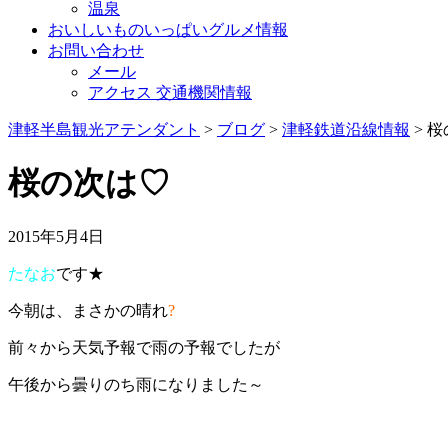
温泉
おいしいものいっぱいグルメ情報
お問い合わせ
メール
アクセス 交通機関情報
津軽半島観光アテンダント
>
ブログ
>
津軽鉄道沿線情報
>
桜
桜の次は♡
2015年5月4日
たなお
です★
今朝は、まさかの晴れ
?
前々から天気予報で雨の予報でしたが
午後から曇りのち雨になりました～