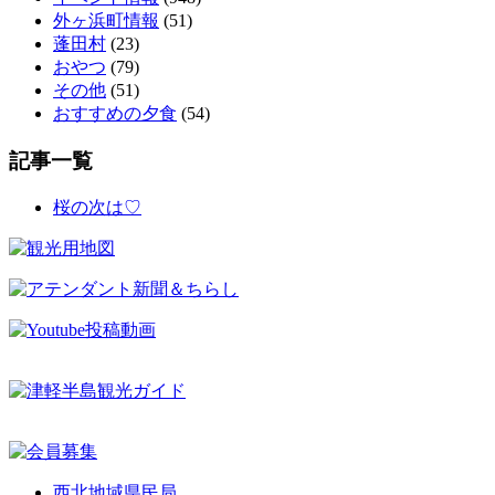
外ヶ浜町情報
(51)
蓬田村
(23)
おやつ
(79)
その他
(51)
おすすめの夕食
(54)
記事一覧
桜の次は♡
西北地域県民局