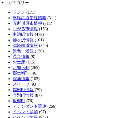
カテゴリー
ランチ
(171)
津軽鉄道沿線情報
(311)
五所川原市情報
(711)
つがる市情報
(158)
中泊町情報
(478)
鰺ヶ沢情報
(101)
津軽鉄道情報
(340)
景色・景観
(130)
温泉情報
(8)
お土産
(115)
お知らせ
(265)
郷土料理
(46)
深浦情報
(102)
スイーツ
(93)
鶴田町情報
(79)
今別町情報
(87)
板柳町
(76)
アテンダント関連
(266)
イベント参加
(97)
イベント情報
(948)