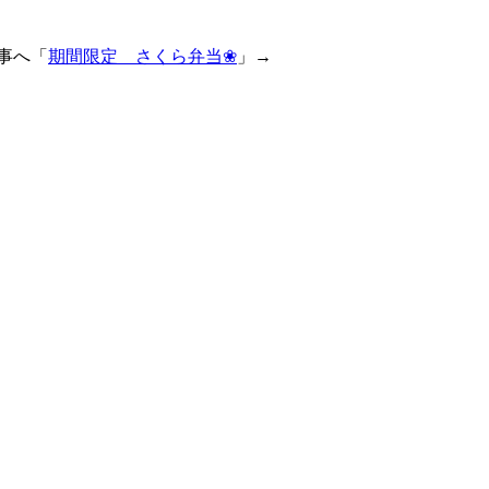
事へ「
期間限定 さくら弁当❀
」→