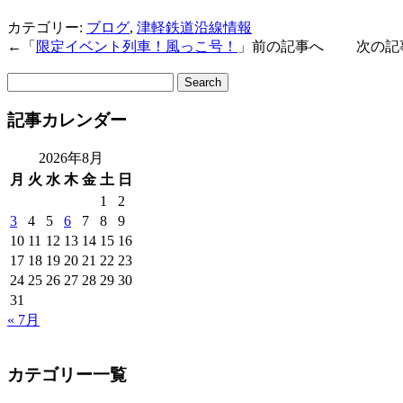
カテゴリー:
ブログ
,
津軽鉄道沿線情報
←「
限定イベント列車！風っこ号！
」前の記事へ 次の記
サ
イ
記事カレンダー
ト
内
検
2026年8月
索:
月
火
水
木
金
土
日
1
2
3
4
5
6
7
8
9
10
11
12
13
14
15
16
17
18
19
20
21
22
23
24
25
26
27
28
29
30
31
« 7月
カテゴリー一覧