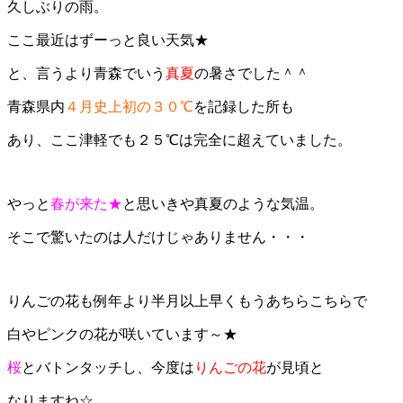
久しぶりの雨。
ここ最近はずーっと良い天気★
と、言うより青森でいう
真夏
の暑さでした＾＾
青森県内
４月史上初の３０℃
を記録した所も
あり、ここ津軽でも２５℃は完全に超えていました。
やっと
春が来た★
と思いきや真夏のような気温。
そこで驚いたのは人だけじゃありません・・・
りんごの花も例年より半月以上早くもうあちらこちらで
白やピンクの花が咲いています～★
桜
とバトンタッチし、今度は
りんごの花
が見頃と
なりますね☆