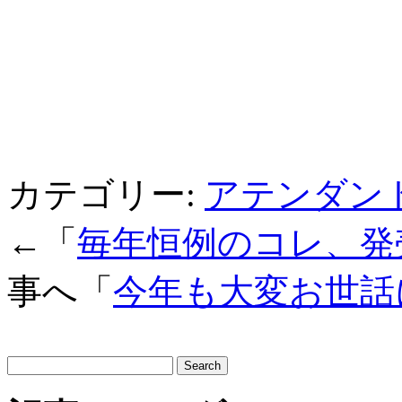
カテゴリー:
アテンダン
←「
毎年恒例のコレ、発売
事へ「
今年も大変お世話
サ
イ
ト