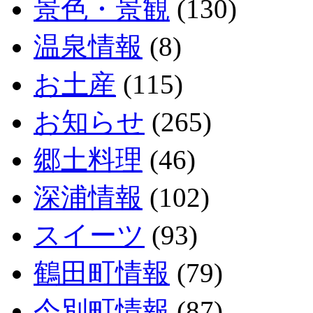
景色・景観
(130)
温泉情報
(8)
お土産
(115)
お知らせ
(265)
郷土料理
(46)
深浦情報
(102)
スイーツ
(93)
鶴田町情報
(79)
今別町情報
(87)