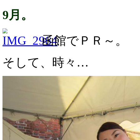
9
月。
函館でＰＲ～。
そして、時々…