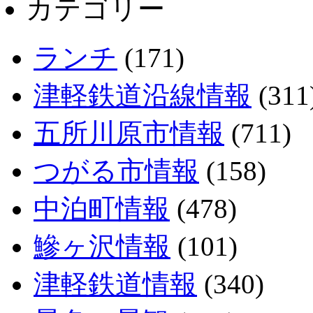
カテゴリー
ランチ
(171)
津軽鉄道沿線情報
(311
五所川原市情報
(711)
つがる市情報
(158)
中泊町情報
(478)
鰺ヶ沢情報
(101)
津軽鉄道情報
(340)