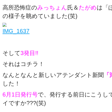
高所恐怖症の
みっちょん
氏＆
たがめ
は「
の様子を眺めていました(笑)
そして
3発目!!
それはコチラ！
なんとなんと新しいアテンダント新聞
「
した！
6月1日発行号
で、発行する前日にこうし
イですか???(笑)