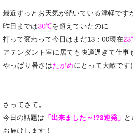
最近ずっとお天気が続いている津軽です
昨日までは
30℃
を超えていたのに
打って変わって今日はまだ13：00現在
23
アテンダント室に居ても快適過ぎて仕事
やっぱり暑さは
たがめ
にとって大敵です(^_
さってさて。
今日の話題は
「出来ました～!?3連発」
と
お届けします！