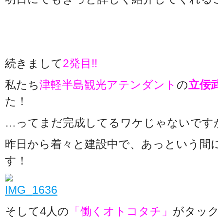
続きまして
2発目!!
私たち
津軽半島観光アテンダント
の
立佞
た！
…ってまだ完成してるワケじゃないです
昨日から着々と建設中で、あっという間
す！
そして4人の
「働くオトコタチ」
がタッ