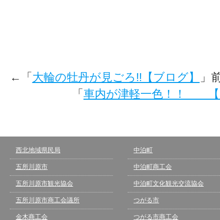
←「
大輪の牡丹が見ごろ!!【ブログ】
」
「
車内が津軽一色！！ 【
西北地域県民局
中泊町
五所川原市
中泊町商工会
五所川原市観光協会
中泊町文化観光交流協会
五所川原市商工会議所
つがる市
金木商工会
つがる市商工会