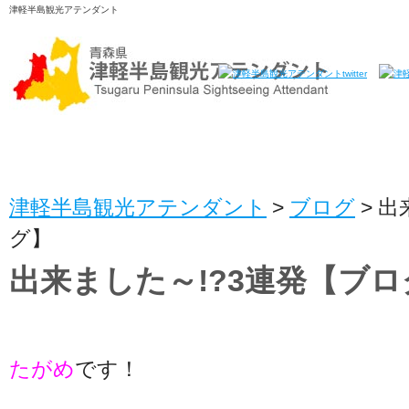
津軽半島観光アテンダント
津軽半島観光アテンダント
>
ブログ
>
出
グ】
出来ました～!?3連発【ブロ
たがめ
です！