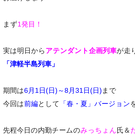
まず
1発目！
実は明日から
アテンダント企画列車
が走
「津軽半島列車」
期間は
6月1日(日)～8月31日(日)
まで
今回は
前編
として
「春・夏」バージョン
先程今日の内勤チームの
みっちょん
氏＆