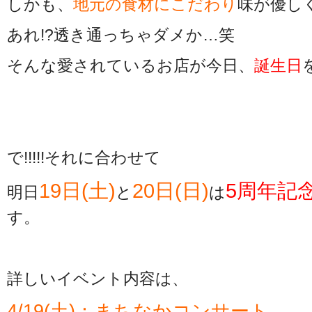
しかも、
地元の食材にこだわり
味が優し
あれ!?透き通っちゃダメか…笑
そんな愛されているお店が今日、
誕生日
で!!!!!それに合わせて
19日(土)
20日(日)
5周年記
明日
と
は
す。
詳しいイベント内容は、
4/19(土)：まちなかコンサート