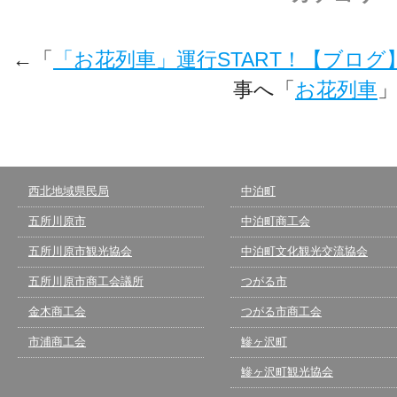
←「
「お花列車」運行START！【ブログ
事へ「
お花列車
西北地域県民局
中泊町
五所川原市
中泊町商工会
五所川原市観光協会
中泊町文化観光交流協会
五所川原市商工会議所
つがる市
金木商工会
つがる市商工会
市浦商工会
鰺ヶ沢町
鰺ヶ沢町観光協会