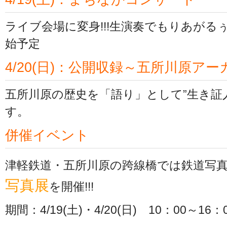
ライブ会場に変身!!!生演奏でもりあがるぅ
始予定
4/20(日)：公開収録～五所川原ア
五所川原の歴史を「語り」として”生き証
す。
併催イベント
津軽鉄道・五所川原の跨線橋では鉄道写
写真展
を開催!!!
期間：4/19(土)・4/20(日) 10：00～16：