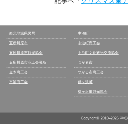
記事へ「
クリスマス🎄
西北地域県民局
中泊町
五所川原市
中泊町商工会
五所川原市観光協会
中泊町文化観光交流協会
五所川原市商工会議所
つがる市
金木商工会
つがる市商工会
市浦商工会
鰺ヶ沢町
鰺ヶ沢町観光協会
Copyright© 2010–2026 