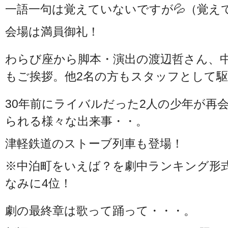
一語一句は覚えていないですが💦（覚え
会場は満員御礼！
わらび座から脚本・演出の渡辺哲さん、
もご挨拶。他2名の方もスタッフとして
30年前にライバルだった2人の少年が再
られる様々な出来事・・。
津軽鉄道のストーブ列車も登場！
※中泊町をいえば？を劇中ランキング形
なみに4位！
劇の最終章は歌って踊って・・・。