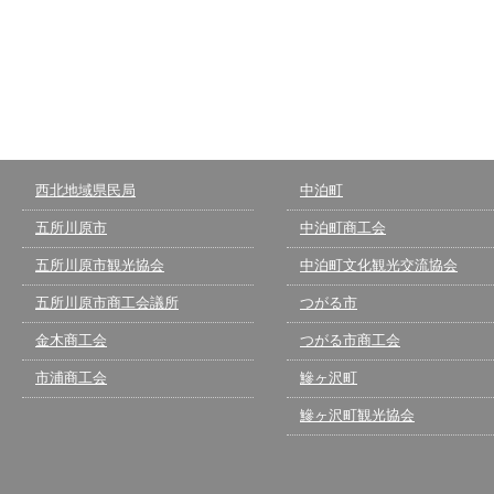
西北地域県民局
中泊町
五所川原市
中泊町商工会
五所川原市観光協会
中泊町文化観光交流協会
五所川原市商工会議所
つがる市
金木商工会
つがる市商工会
市浦商工会
鰺ヶ沢町
鰺ヶ沢町観光協会