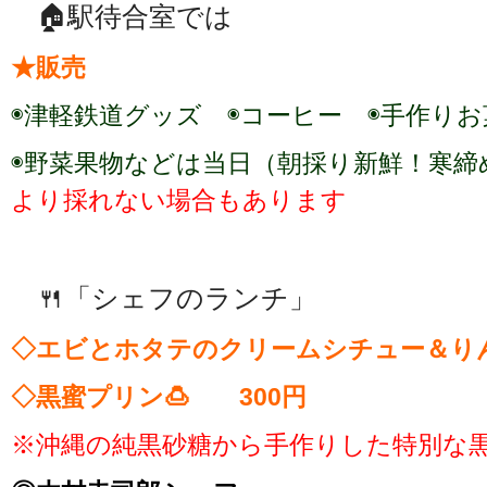
🏠駅待合室では
★販売
◉津軽鉄道グッズ ◉コーヒー ◉手作り
◉野菜果物などは当日（朝採り新鮮！寒締
より採れない場合もあります
🍴「シェフのランチ」
◇エビとホタテのクリームシチュー＆りん
◇黒蜜プリン🍮 300円
※沖縄の純黒砂糖から手作りした特別な