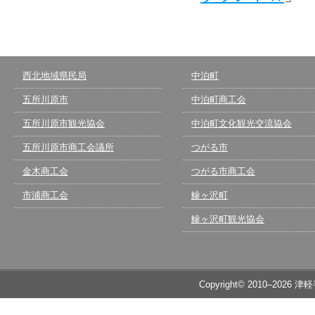
西北地域県民局
中泊町
五所川原市
中泊町商工会
五所川原市観光協会
中泊町文化観光交流協会
五所川原市商工会議所
つがる市
金木商工会
つがる市商工会
市浦商工会
鰺ヶ沢町
鰺ヶ沢町観光協会
Copyright© 2010–2026 