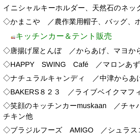
イニシャルキーホルダー、天然石のネッ
◇かまこや ／農作業用帽子、バッグ、
キッチンカー＆テント販売
◇唐揚げ屋とんぼ ／からあげ、マヨか
◇HAPPY SWING Café ／マロ
◇ナチュラルキャンディ ／中津からあ
◇BAKERS８２３ ／ライブベイクマ
◇笑顔のキッチンカーmuskaan ／チ
チキン他
◇ブラジルフーズ AMIGO ／シュラ