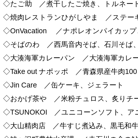
◇たご助 ／煮干したご焼き、トルネー
◇焼肉レストランひがしやま ／ステー
◇OnVacation ／ナポレオンパイカ
◇そばのわ ／西馬音内そば、石川そば
◇大湊海軍カレーパン ／大湊海軍カレ
◇Take out ナポッポ ／青森県産牛肉1
◇Jin Care ／缶ケーキ、ジェラート
◇おかげ茶や ／米粉チュロス、炙りチ
◇TSUNOKOI ／ユニコーンソフト、
◇大山精肉店 ／牛すじ煮込み、黒毛和