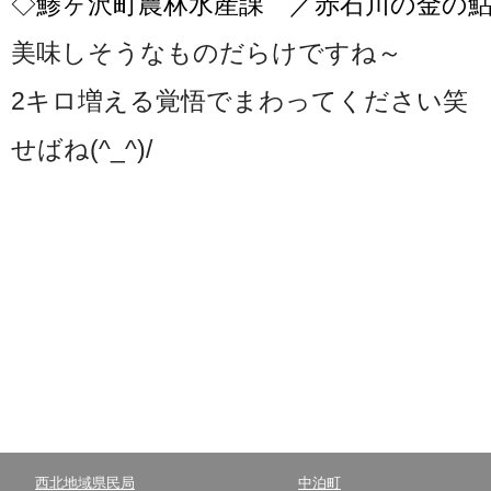
◇鯵ヶ沢町農林水産課 ／赤石川の金の
美味しそうなものだらけですね～
2キロ増える覚悟でまわってください笑
せばね(^_^)/
西北地域県民局
中泊町