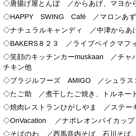
◇唐揚げ屋とんぼ ／からあげ、マヨか
◇HAPPY SWING Café ／マロ
◇ナチュラルキャンディ ／中津からあ
◇BAKERS８２３ ／ライブベイクマ
◇笑顔のキッチンカーmuskaan ／チ
チキン他
◇ブラジルフーズ AMIGO ／シュラ
◇たご助 ／煮干したご焼き、トルネー
◇焼肉レストランひがしやま ／ステー
◇OnVacation ／ナポレオンパイカ
◇そばのわ ／西馬音内そば、石川そば