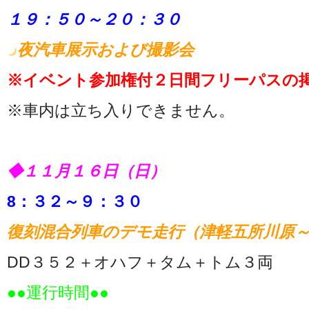
１９：５０～２０：３０
夜汽車展示および撮影会
※イベント参加権付２日間フリーパスの
※車内は立ち入りできません。
◆１１月１６日（日）
8：３２～９：３０
復刻混合列車のデモ走行（津軽五所川原
DD３５２＋オハフ＋タム＋トム３両
●●運行時間●●