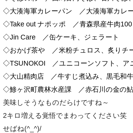
◇大湊海軍カレーパン ／大湊海軍カレ
◇Take out ナポッポ ／青森県産牛肉1
◇Jin Care ／缶ケーキ、ジェラート
◇おかげ茶や ／米粉チュロス、炙りチ
◇TSUNOKOI ／ユニコーンソフト、
◇大山精肉店 ／牛すじ煮込み、黒毛和
◇鯵ヶ沢町農林水産課 ／赤石川の金の
美味しそうなものだらけですね～
2キロ増える覚悟でまわってください笑
せばね(^_^)/