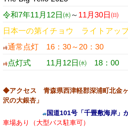
令和7年11月12日㈬
～
11月30日㈰
日本一の第イチョウ ライトアッ
通常点灯 16：30～20：30
点灯式 11月12日㈬ 18：00
◆アクセス 青森県西津軽郡深浦町北金ヶ
沢の大銀杏」
国道101号「千畳敷海岸」
車場あり（大型バス駐車可）