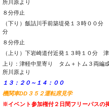
所川原より
８分停止
（下り）飯詰川手前築堤発１３時００分 
分
８分停止
（上り）下岩崎道付近発１３時１０分 津
上り：津軽中里寄り タム＋トム３両編成
所川原より
１３：２０～１４：００
機関車DD３５２運転席見学
※イベント参加権付２日間フリーパスの