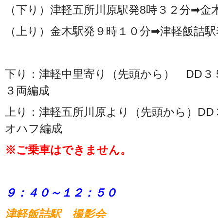
（下り）津軽五所川原駅発8時３２分➡金
（上り）金木駅発９時１０分➡津軽飯詰駅
下り：津軽中里寄り（先頭から） DD３
３両編成
上り：津軽五所川原より（先頭から）DD
オハフ編成
※ご乗車はできません。
９：４０～１２：５０
津軽飯詰駅 撮影会