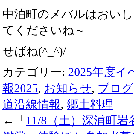
中泊町のメバルはおいし
てくださいね～
せばね(^_^)/
カテゴリー:
2025年度
報2025
,
お知らせ
,
ブログ
道沿線情報
,
郷土料理
←「
11/8（土）深浦町