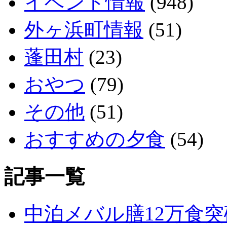
イベント情報
(948)
外ヶ浜町情報
(51)
蓬田村
(23)
おやつ
(79)
その他
(51)
おすすめの夕食
(54)
記事一覧
中泊メバル膳12万食