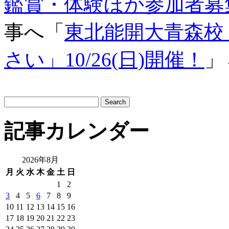
鑑賞・体験ほか参加者募
事へ「
東北能開大青森校
さい」10/26(日)開催！
」
サ
イ
ト
記事カレンダー
内
検
索:
2026年8月
月
火
水
木
金
土
日
1
2
3
4
5
6
7
8
9
10
11
12
13
14
15
16
17
18
19
20
21
22
23