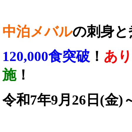
中泊メバル
の刺身と
120,000食突破
！
あり
施
！
令和7年9月26日(金)