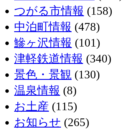
つがる市情報
(158)
中泊町情報
(478)
鰺ヶ沢情報
(101)
津軽鉄道情報
(340)
景色・景観
(130)
温泉情報
(8)
お土産
(115)
お知らせ
(265)