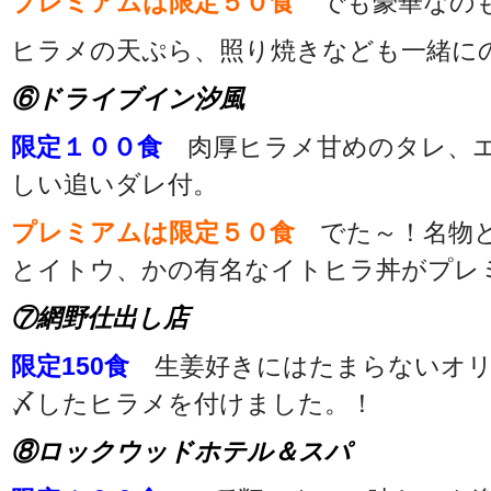
プレミアムは限定５０食
でも豪華なの
ヒラメの天ぷら、照り焼きなども一緒に
⑥ドライブイン汐風
限定１００食
肉厚ヒラメ甘めのタレ、エ
しい追いダレ付。
プレミアムは限定５０食
でた～！名物と
とイトウ、かの有名なイトヒラ丼がプレ
⑦網野仕出し店
限定150食
生姜好きにはたまらないオリ
〆したヒラメを付けました。！
⑧ロックウッドホテル＆スパ