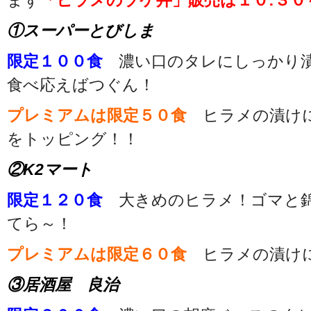
まず
「ヒラメのヅケ丼」販売は１０:３０
①スーパーとびしま
限定１００食
濃い口のタレにしっかり漬
食べ応えばつぐん！
プレミアムは限定５０食
ヒラメの漬け
をトッピング！！
②K2マート
限定１２０食
大きめのヒラメ！ゴマと錦
てら～！
プレミアムは限定６０食
ヒラメの漬けに
③居酒屋 良治