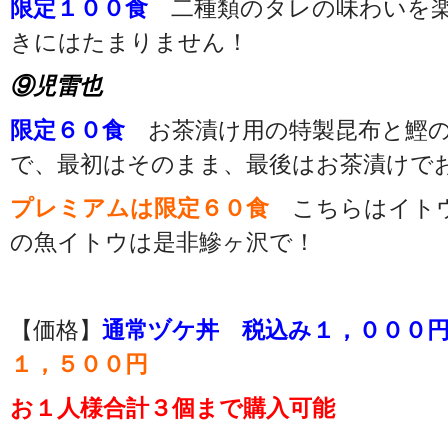
限定１００食
二種類のタレの味わいを楽
きにはたまりません！
⑨児雷也
限定６０食
お茶漬け用の特製昆布と鰹の
で、最初はそのまま、最後はお茶漬けで
プレミアムは限定６０食
こちらはイト
の魚イトウは是非鰺ヶ沢で！
【価格】
通常ヅケ丼 税込み１，０００
１，５００円
お１人様合計３個まで購入可能