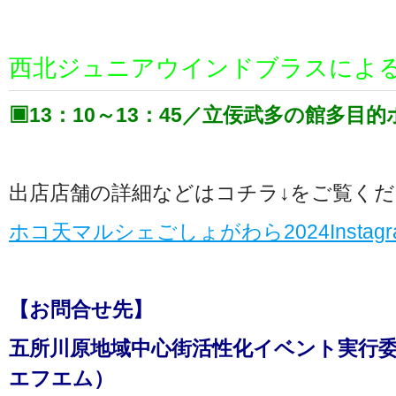
西北ジュニアウインドブラスによ
▣13：10～13：45／立佞武多の館多目
出店店舗の詳細などはコチラ↓をご覧く
ホコ天マルシェごしょがわら2024Instagr
【お問合せ先】
五所川原地域中心街活性化イベント実行
エフエム）