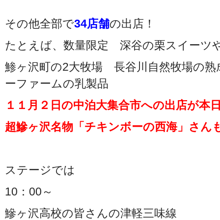
その他全部で
34店舗
の出店！
たとえば、数量限定 深谷の栗スイーツ
鯵ヶ沢町の2大牧場 長谷川自然牧場の
ーファームの乳製品
１１月２日の中泊大集合市への出店が本
超鰺ヶ沢名物「チキンボーの西海」さん
ステージでは
10：00～
鰺ヶ沢高校の皆さんの津軽三味線