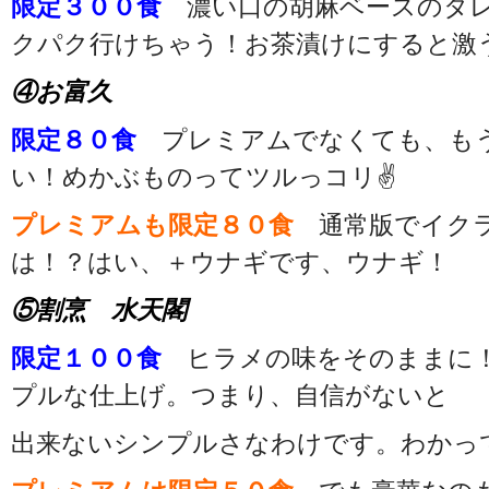
限定３００食
濃い口の胡麻ベースのタ
クパク行けちゃう！お茶漬けにすると激
④お富久
限定８０食
プレミアムでなくても、も
い！めかぶものってツルっコリ✌
プレミアムも限定８０食
通常版でイクラ
は！？はい、＋ウナギです、ウナギ！
⑤割烹 水天閣
限定１００食
ヒラメの味をそのままに！
プルな仕上げ。つまり、自信がないと
出来ないシンプルさなわけです。わかっ