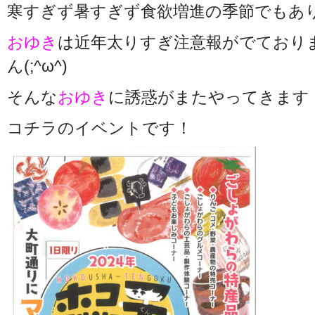
寒すぎず暑すぎず食欲増進の季節でもあ
おゆき
は近年太りすぎ注意報がでており
ん(;^ω^)
そんな
おゆき
に誘惑がまたやってきます
コチラのイベントです！