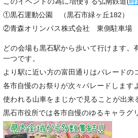
このイベントの為に増便する弘南鉄道(
時
①黒石運動公園 （黒石市緑ヶ丘182）
②青森オリンパス株式会社 東側駐車場
どの会場も黒石駅から歩いて行けます。
一つです。
より駅に近い方の富田通りはパレードの
各市自慢のお祭りが次々パレードします
使われる山車をまじかで見ることが出来
黒石市役所では各市自慢のゆるキャラグ