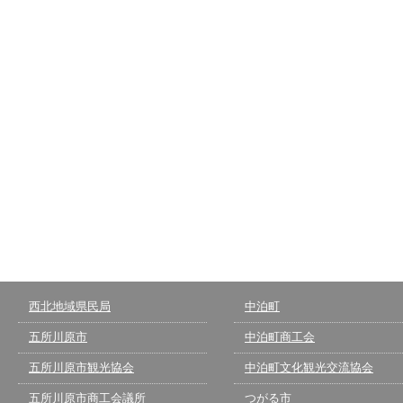
西北地域県民局
中泊町
五所川原市
中泊町商工会
五所川原市観光協会
中泊町文化観光交流協会
五所川原市商工会議所
つがる市