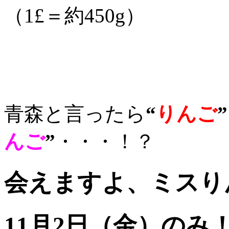
（1£＝約450g）
青森と言ったら
“
りんご
”
んご
”
・・・！？
会えますよ、ミスりん
11月2日（金）のみ