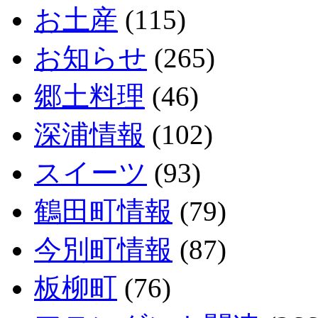
お土産
(115)
お知らせ
(265)
郷土料理
(46)
深浦情報
(102)
スイーツ
(93)
鶴田町情報
(79)
今別町情報
(87)
板柳町
(76)