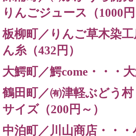
りんごジュース（1000
板柳町／りんご草木染工
ん糸（432円）
大鰐町／鰐come・・・
鶴田町／㈲津軽ぶどう村
サイズ（200円～）
中泊町／川山商店・・・