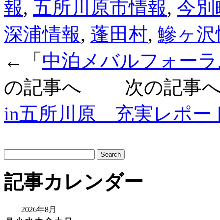
報
,
五所川原市情報
,
今別
深浦情報
,
蓬田村
,
鰺ヶ沢
←「
中泊メバルフォーラム
の記事へ 次の記事へ
in五所川原 充実レポート
サ
イ
ト
記事カレンダー
内
検
索:
2026年8月