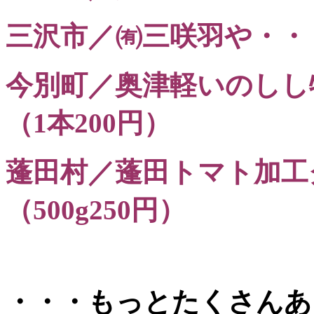
三沢市／㈲三咲羽や・・・
今別町／奥津軽いのしし
（1本200円）
蓬田村／蓬田トマト加工
（500g250円）
・・・もっとたくさんあ