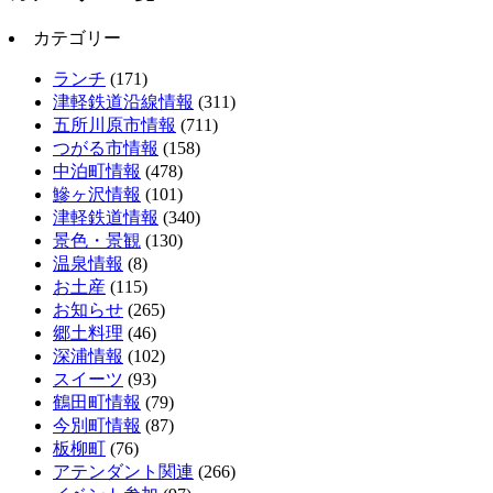
カテゴリー
ランチ
(171)
津軽鉄道沿線情報
(311)
五所川原市情報
(711)
つがる市情報
(158)
中泊町情報
(478)
鰺ヶ沢情報
(101)
津軽鉄道情報
(340)
景色・景観
(130)
温泉情報
(8)
お土産
(115)
お知らせ
(265)
郷土料理
(46)
深浦情報
(102)
スイーツ
(93)
鶴田町情報
(79)
今別町情報
(87)
板柳町
(76)
アテンダント関連
(266)