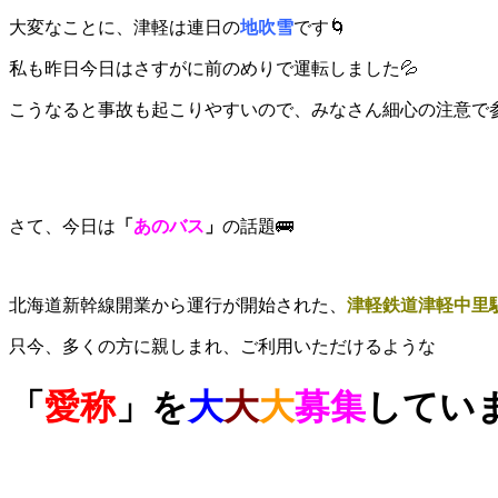
大変なことに、津軽は連日の
地吹雪
です🌀
私も昨日今日はさすがに前のめりで運転しました💦
こうなると事故も起こりやすいので、みなさん細心の注意で
さて、今日は
「
あのバス
」
の話題🚌
北海道新幹線開業から運行が開始された、
津軽鉄道津軽中里
只今、多くの方に親しまれ、ご利用いただけるような
「
愛称
」を
大
大
大
募集
してい