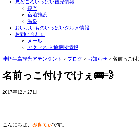
見どころいっぱい観光情報
観光
宿泊施設
温泉
おいしいものいっぱいグルメ情報
お問い合わせ
メール
アクセス 交通機関情報
津軽半島観光アテンダント
>
ブログ
>
お知らせ
>
名前っこ付け
名前っこ付けでけぇ🚌💨
2017年12月27日
こんにちは、
みきてぃ
です。