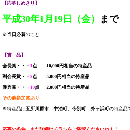
【応募しめきり】
平成30年1月19日（金）
まで
※
当日必着
のこと
【賞 品】
会長賞・・・
1
点 10,000円相当の特産品
副会長賞・・
2
点 5,000円相当の特産品
優秀賞・・・
10
点 2,000円相当の特産品
その他参加賞あり
※特産品は
五所川原市
、
中泊町
、
今別町
、
外ヶ浜町
の特産品
応募の条件、また詳細はチラシをご確認くださいね！！