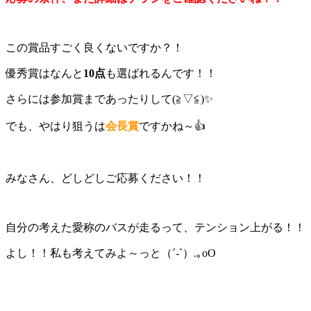
この賞品すごく良くないですか？！
優秀賞はなんと
10点
も選ばれるんです！！
さらには参加賞まであったりして(≧▽≦)✨
でも、やはり狙うは
会長賞
ですかね～👍
みなさん、どしどしご応募ください！！
自分の考えた愛称のバスが走るって、テンション上がる！！
よし！！私も考えてみよ～っと（´-`）.｡oO