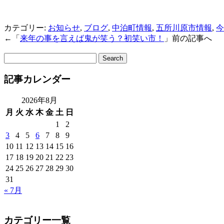
カテゴリー:
お知らせ
,
ブログ
,
中泊町情報
,
五所川原市情報
,
今
←「
来年の事を言えば鬼が笑う？初笑い市！
」前の記事へ
サ
イ
記事カレンダー
ト
内
検
2026年8月
索:
月
火
水
木
金
土
日
1
2
3
4
5
6
7
8
9
10
11
12
13
14
15
16
17
18
19
20
21
22
23
24
25
26
27
28
29
30
31
« 7月
カテゴリー一覧