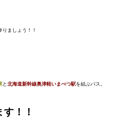
参りましょう！！
駅
と
北海道新幹線奥津軽いまべつ駅
を結ぶバス。
ます！！