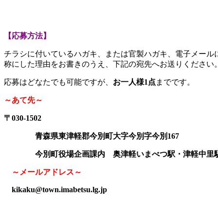
【応募方法】
チラシに付いているハガキ、または官製ハガキ、電子メール
称にした理由をお書きのうえ、下記の宛先へお送りください
応募はどなたでも可能ですが、
お一人様1点
までです。
～あて先～
〒030-1502
青森県東津軽郡今別町大字今別字今別167
今別町役場企画課内 奥津軽いまべつ駅・津軽中里駅
～メールアドレス～
kikaku@town.imabetsu.lg.jp