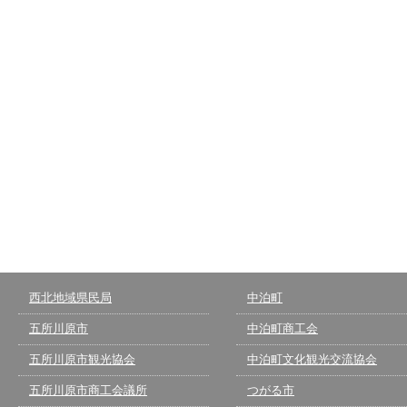
西北地域県民局
中泊町
五所川原市
中泊町商工会
五所川原市観光協会
中泊町文化観光交流協会
五所川原市商工会議所
つがる市