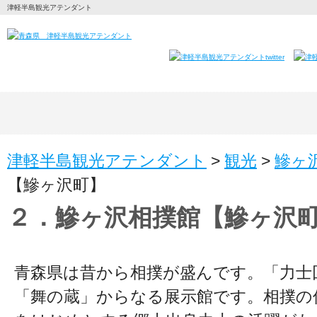
津軽半島観光アテンダント
津軽半島観光アテンダント
>
観光
>
鰺ヶ
【鰺ヶ沢町】
２．鰺ヶ沢相撲館【鰺ヶ沢
青森県は昔から相撲が盛んです。「力士
「舞の蔵」からなる展示館です。相撲の