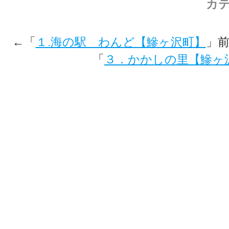
カテ
←「
１.海の駅 わんど【鰺ヶ沢町】
」
「
３．かかしの里【鰺ヶ