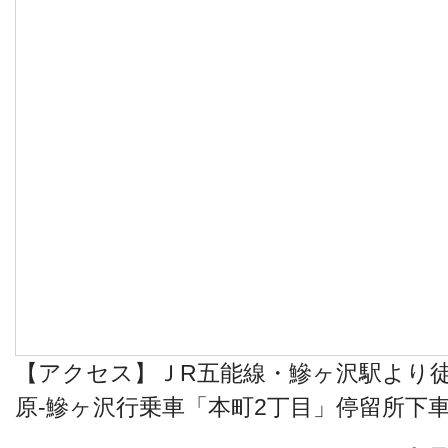
【アクセス】ＪR五能線・鰺ヶ沢駅より徒
原-鰺ヶ沢行乗車「本町2丁目」停留所下