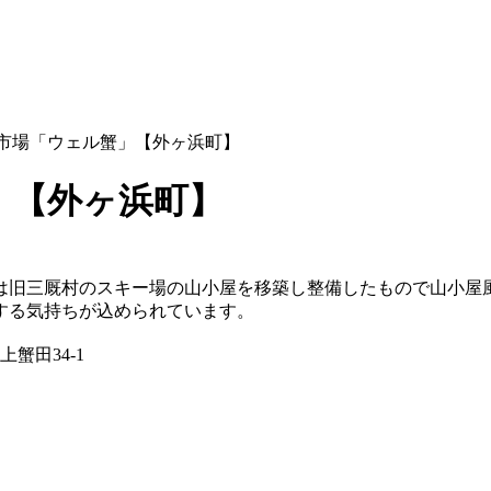
市場「ウェル蟹」【外ヶ浜町】
」【外ヶ浜町】
は旧三厩村のスキー場の山小屋を移築し整備したもので山小屋
する気持ちが込められています。
上蟹田34-1