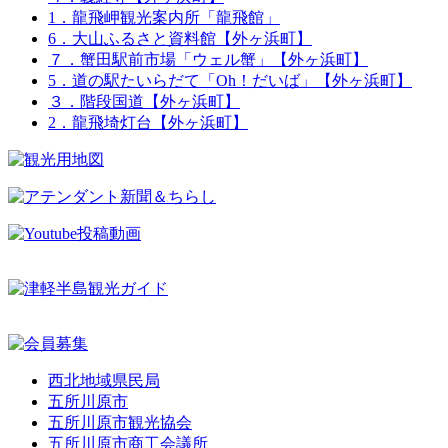
1．龍飛岬観光案内所「龍飛館」
6．大山ふるさと資料館【外ヶ浜町】
７．蟹田駅前市場「ウェル蟹」【外ヶ浜町】
5．道の駅たいらだて「Oh！だいば」【外ヶ浜町】
３．階段国道【外ヶ浜町】
2．龍飛埼灯台【外ヶ浜町】
西北地域県民局
五所川原市
五所川原市観光協会
五所川原市商工会議所