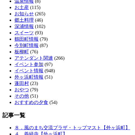
温泉情報
(8)
お土産
(115)
お知らせ
(265)
郷土料理
(46)
深浦情報
(102)
スイーツ
(93)
鶴田町情報
(79)
今別町情報
(87)
板柳町
(76)
アテンダント関連
(266)
イベント参加
(97)
イベント情報
(948)
外ヶ浜町情報
(51)
蓬田村
(23)
おやつ
(79)
その他
(51)
おすすめの夕食
(54)
記事一覧
８．風のまち交流プラザ・トップマスト【外ヶ浜町】
４．義経寺【外ヶ浜町】