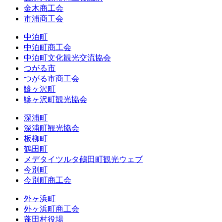
金木商工会
市浦商工会
中泊町
中泊町商工会
中泊町文化観光交流協会
つがる市
つがる市商工会
鰺ヶ沢町
鰺ヶ沢町観光協会
深浦町
深浦町観光協会
板柳町
鶴田町
メデタイツルタ鶴田町観光ウェブ
今別町
今別町商工会
外ヶ浜町
外ヶ浜町商工会
蓬田村役場