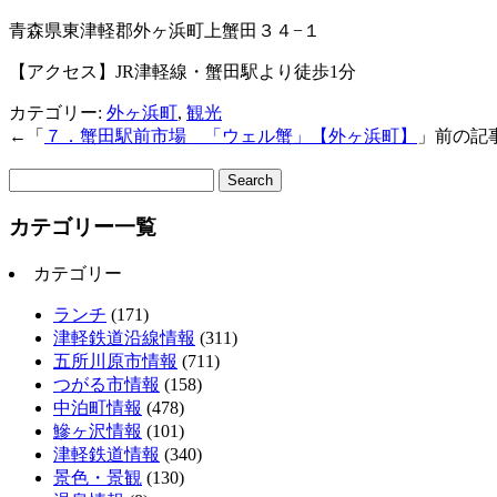
青森県東津軽郡外ヶ浜町上蟹田３４−１
【アクセス】JR津軽線・蟹田駅より徒歩1分
カテゴリー:
外ヶ浜町
,
観光
←「
７．蟹田駅前市場 「ウェル蟹」【外ヶ浜町】
」前の記
サ
イ
カテゴリー一覧
ト
内
検
カテゴリー
索:
ランチ
(171)
津軽鉄道沿線情報
(311)
五所川原市情報
(711)
つがる市情報
(158)
中泊町情報
(478)
鰺ヶ沢情報
(101)
津軽鉄道情報
(340)
景色・景観
(130)