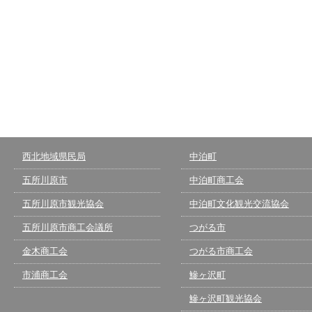
西北地域県民局
中泊町
五所川原市
中泊町商工会
五所川原市観光協会
中泊町文化観光交流協会
五所川原市商工会議所
つがる市
金木商工会
つがる市商工会
市浦商工会
鰺ヶ沢町
鰺ヶ沢町観光協会