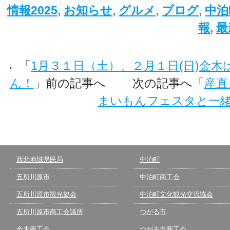
情報2025
,
お知らせ
,
グルメ
,
ブログ
,
中泊
報
,
最
←「
1月３１日（土）、２月１日(日)金
ん！
」前の記事へ 次の記事へ「
産直
まいもんフェスタと一
西北地域県民局
中泊町
五所川原市
中泊町商工会
五所川原市観光協会
中泊町文化観光交流協会
五所川原市商工会議所
つがる市
金木商工会
つがる市商工会