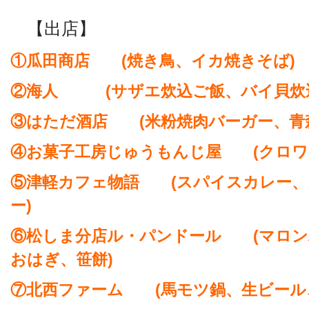
【出店】
①瓜田商店 (焼き鳥、イカ焼きそば)
②海人 (サザエ炊込ご飯、バイ貝炊込
③はただ酒店 (米粉焼肉バーガー、青
④お菓子工房じゅうもんじ屋 (クロワ
⑤津軽カフェ物語 (スパイスカレー、
ー)
⑥松しま分店ル・パンドール (マロン
おはぎ、笹餅)
⑦北西ファーム (馬モツ鍋、生ビール