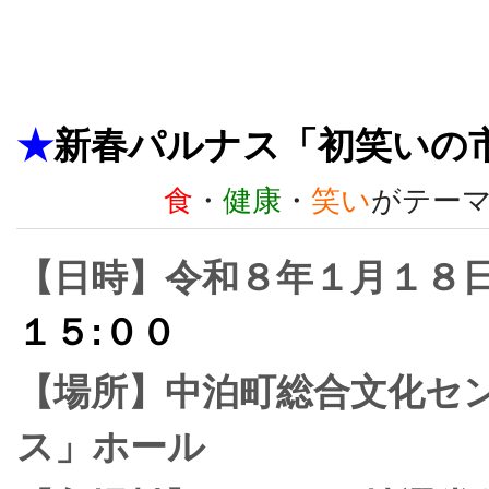
★
新春パルナス「初笑いの
食
・
健康
・
笑い
がテー
【日時】令和８年１月１８
１５:００
【場所】中泊町総合文化セ
ス」ホール