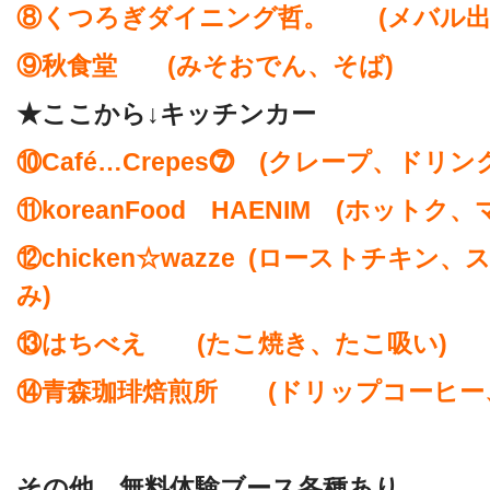
⑧くつろぎダイニング哲。 (メバル出
⑨秋食堂 (みそおでん、そば)
★ここから↓キッチンカー
⑩Café…Crepes⓻ (クレープ、ドリン
⑪koreanFood HAENIM (ホット
⑫chicken☆wazze (ローストチキ
み)
⑬はちべえ (たこ焼き、たこ吸い)
⑭青森珈琲焙煎所 (ドリップコーヒー
その他、無料体験ブース各種あり
。