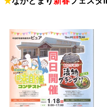
★
なかどまり
新春
フェスタi