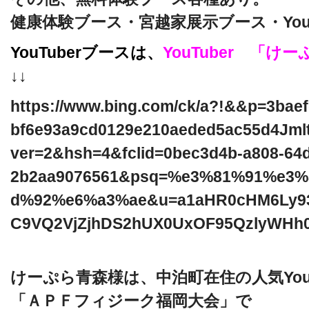
健康体験ブース・宮越家展示ブース・You
YouTuberブースは、
YouTuber 「け
↓↓
https://www.bing.com/ck/a?!&&p=3bae
bf6e93a9cd0129e210aeded5ac55d4J
ver=2&hsh=4&fclid=0bec3d4b-a808-64d
2b2aa9076561&psq=%e3%81%91%e3
d%92%e6%a3%ae&u=a1aHR0cHM6Ly93
C9VQ2VjZjhDS2hUX0UxOF95QzlyWHh
けーぷら青森様は、中泊町在住の人気You
「ＡＰＦフィジーク福岡大会」で