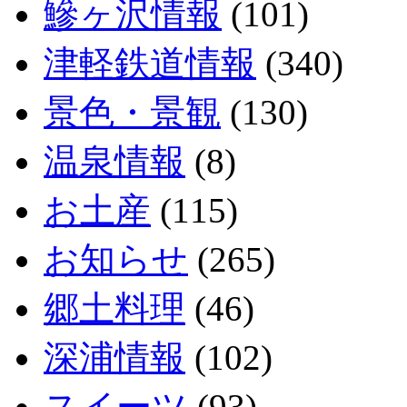
鰺ヶ沢情報
(101)
津軽鉄道情報
(340)
景色・景観
(130)
温泉情報
(8)
お土産
(115)
お知らせ
(265)
郷土料理
(46)
深浦情報
(102)
スイーツ
(93)