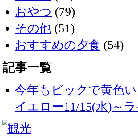
おやつ
(79)
その他
(51)
おすすめの夕食
(54)
記事一覧
今年もビックで黄色い
イエロー11/15(水)