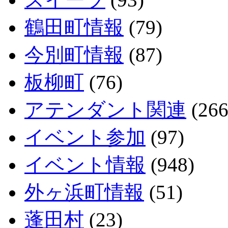
鶴田町情報
(79)
今別町情報
(87)
板柳町
(76)
アテンダント関連
(266
イベント参加
(97)
イベント情報
(948)
外ヶ浜町情報
(51)
蓬田村
(23)