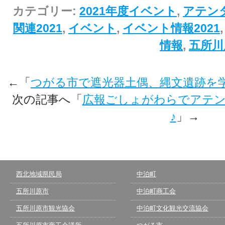
カテゴリー:
2021年度イベント
,
アテン
関連2021
,
イベント
,
イベント情報2021
情報
,
五所川
←「
つがる市で遮光器土偶、縄文遺跡を
次の記事へ「
広報ごしょがわらでアテ
♪
」→
西北地域県民局
中泊町
五所川原市
中泊町商工会
五所川原市観光協会
中泊町文化観光交流協会