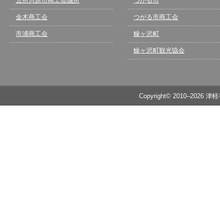
五所川原市商工会議所
つがる市
金木商工会
つがる市商工会
市浦商工会
鰺ヶ沢町
鰺ヶ沢町観光協会
Copyright© 2010–2026 