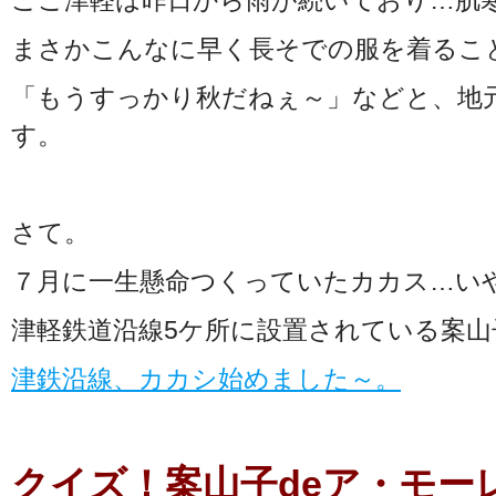
ここ津軽は昨日から雨が続いており…肌
まさかこんなに早く長そでの服を着ること
「もうすっかり秋だねぇ～」などと、地
す。
さて。
７月に一生懸命つくっていたカカス…い
津軽鉄道沿線5ケ所に設置されている案山
津鉄沿線、カカシ始めました～。
クイズ！案山子deア・モー