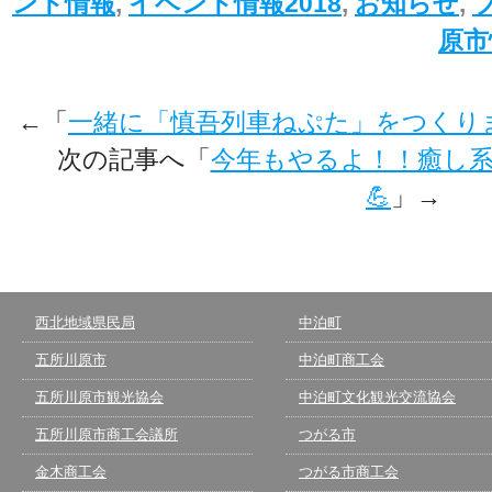
ント情報
,
イベント情報2018
,
お知らせ
,
原市
←「
一緒に「慎吾列車ねぷた」をつくり
次の記事へ「
今年もやるよ！！癒し
💪
」→
西北地域県民局
中泊町
五所川原市
中泊町商工会
五所川原市観光協会
中泊町文化観光交流協会
五所川原市商工会議所
つがる市
金木商工会
つがる市商工会