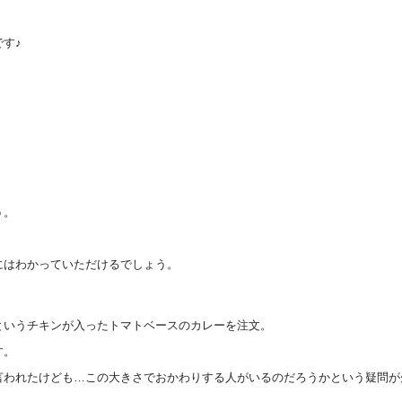
す♪
う。
にはわかっていただけるでしょう。
というチキンが入ったトマトベースのカレーを注文。
す。
言われたけども…この大きさでおかわりする人がいるのだろうかという疑問が