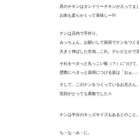
具のチキンはタンドリーチキンが入ってまし
お肉も柔らかくって美味しー!!!
ナンは店内で手作り。
みっちょん、お願いして厨房でナンをつくると
大きく伸ばした生地…これ、テレビとかで見
それをペタっと丸っこい板（？）につけて
壁際にペタっと器用につける姿は「おぉ…」
そして、このナンをつくっているお兄さん、
笑顔がとっても素敵でした☆
ナンは半分のキッズサイズもあるとのこと
ち・な・み・に。