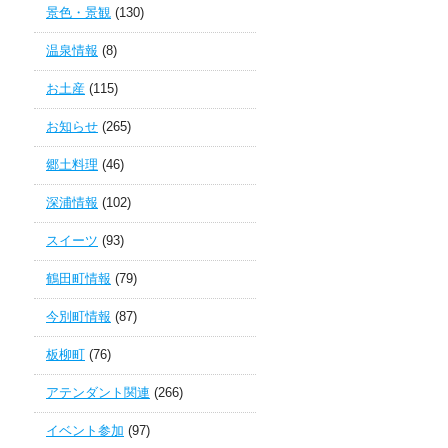
景色・景観
(130)
温泉情報
(8)
お土産
(115)
お知らせ
(265)
郷土料理
(46)
深浦情報
(102)
スイーツ
(93)
鶴田町情報
(79)
今別町情報
(87)
板柳町
(76)
アテンダント関連
(266)
イベント参加
(97)