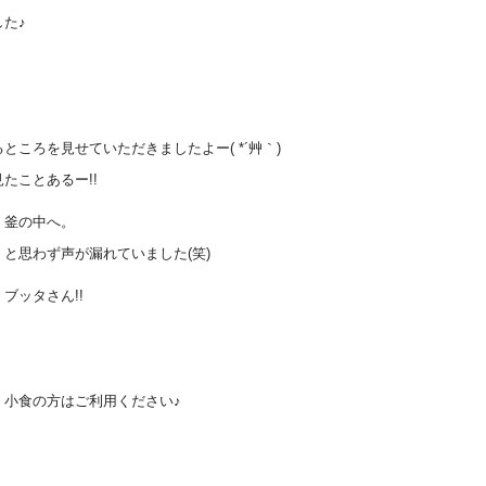
た♪
ころを見せていただきましたよー( *´艸｀)
たことあるー!!
、釜の中へ。
と思わず声が漏れていました(笑)
ブッタさん!!
。小食の方はご利用ください♪