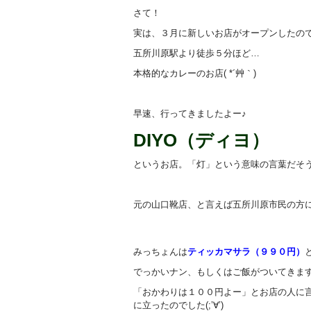
さて！
実は、３月に新しいお店がオープンしたので
五所川原駅より徒歩５分ほど…
本格的なカレーのお店( *´艸｀)
早速、行ってきましたよー♪
DIYO（ディヨ）
というお店。「灯」という意味の言葉だそ
元の山口靴店、と言えば五所川原市民の方
みっちょんは
ティッカマサラ（９９０円）
でっかいナン、もしくはご飯がついてきま
「おかわりは１００円よー」とお店の人に
に立ったのでした(;’∀’)