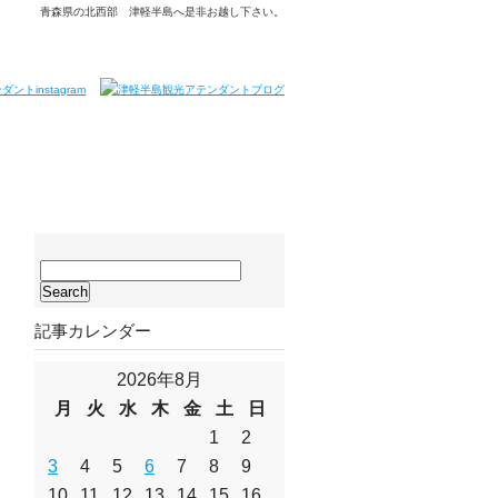
青森県の北西部 津軽半島へ是非お越し下さい。
サ
イ
ト
記事カレンダー
内
検
索:
2026年8月
月
火
水
木
金
土
日
1
2
3
4
5
6
7
8
9
10
11
12
13
14
15
16