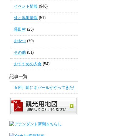
イベント情報
(948)
外ヶ浜町情報
(51)
蓬田村
(23)
おやつ
(79)
その他
(51)
おすすめの夕食
(54)
記事一覧
五所川原にネパールがやってきた!!