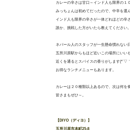
カレーの辛さは甘口～インド人も限界の１０段
みっちょんは初めてだったので、中辛を選
インド人も限界の辛さが一体どれほどの辛
誰か、挑戦した方がいたら教えてください
ネパール人のスタッフが一生懸命慣れない
五所川原駅からもほど近いこの場所にいい
近くを通るとスパイスの香りがします(*´▽｀
お得なランチメニューもあります。
カレーは２０種類以上あるので、次は何を食
皆さまもぜひ～。
【DIYO（ディヨ）】
五所川原市本町25‐8