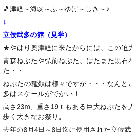
🎵津軽～海峡～ふ～ゆげ～しき～♪
↓
立佞武多の館（見学）
★やはり奥津軽に来たからには、この迫
青森ねぶたや弘前ねぷた、はたまた黒石
た・・
ねぶたの種類は様々ですが・・・なんと
多はスケールがでかい！
高さ23m、重さ19ｔもある巨大ねぷた
歩く大きなお祭り。
去年の8月4日～8日迄に使用された立佞