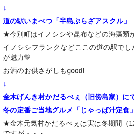
↓
道の駅いまべつ「半島ぷらざアスクル」
★今別町はイノシシや昆布などの海藻類
イノシシフランクなどここの道の駅でし
が魅力💛
お酒のお供さがしもgood!
↓
金木げんき村かだるべぇ（旧傍島家）に
冬の定番ご当地グルメ「じゃっぱ汁定食
★金木元気村かだるべぇは実は冬期間（1
ですが・・・