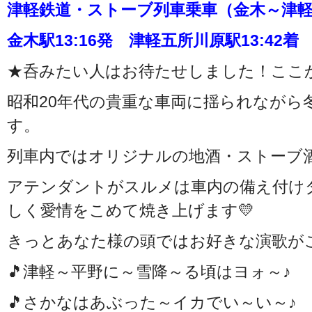
津軽鉄道・ストーブ列車乗車（金木～津
金木駅13:16発 津軽五所川原駅13:42着
★呑みたい人はお待たせしました！ここか
昭和20年代の貴重な車両に揺られながら
す。
列車内ではオリジナルの地酒・ストーブ
アテンダントがスルメは車内の備え付け
しく愛情をこめて焼き上げます💛
きっとあなた様の頭ではお好きな演歌が
🎵津軽～平野に～雪降～る頃はヨォ～♪
🎵さかなはあぶった～イカでい～い～♪