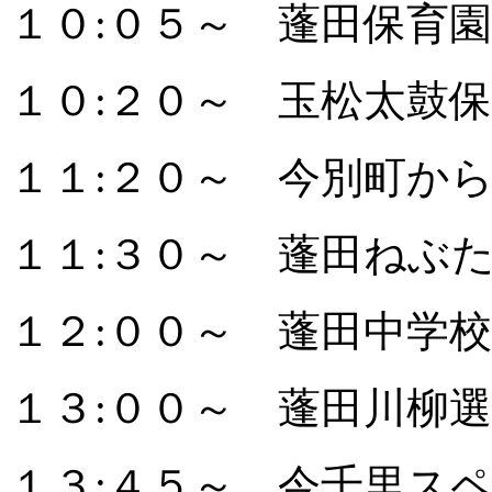
１０:０５～ 蓬田保育
１０:２０～ 玉松太鼓
１１:２０～ 今別町か
１１:３０～ 蓬田ねぶ
１２:００～ 蓬田中学
１３:００～ 蓬田川柳
１３:４５～ 今千里ス