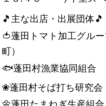
🎵主な出店・出展団体🎵
🍅蓬田トマト加工グル
町）
🐟蓬田村漁業協同組
❀蓬田村そば打ち研究
🌼蓬田たまねぎ生産組