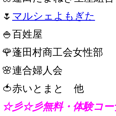
🌷
マルシェよもぎた

🍚百姓屋 
🌹蓬田村商工会女性
🌸連合婦人会 
🍅赤いとまと 他
☆彡☆彡無料・体験コー