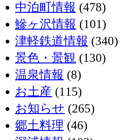
中泊町情報
(478)
鰺ヶ沢情報
(101)
津軽鉄道情報
(340)
景色・景観
(130)
温泉情報
(8)
お土産
(115)
お知らせ
(265)
郷土料理
(46)