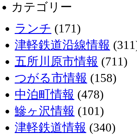
カテゴリー
ランチ
(171)
津軽鉄道沿線情報
(311
五所川原市情報
(711)
つがる市情報
(158)
中泊町情報
(478)
鰺ヶ沢情報
(101)
津軽鉄道情報
(340)