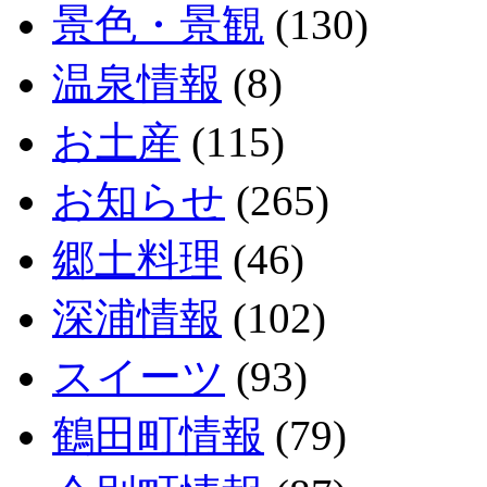
景色・景観
(130)
温泉情報
(8)
お土産
(115)
お知らせ
(265)
郷土料理
(46)
深浦情報
(102)
スイーツ
(93)
鶴田町情報
(79)