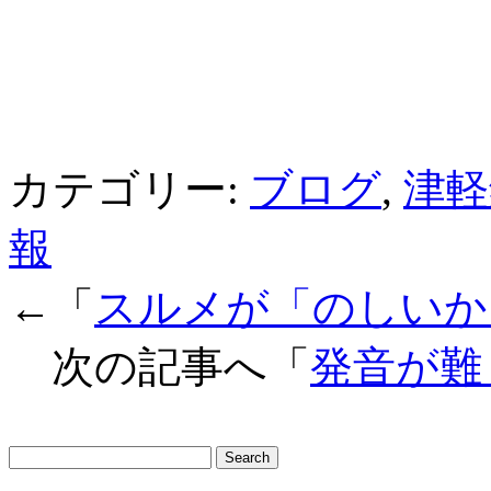
カテゴリー:
ブログ
,
津軽
報
←「
スルメが「のしいか
次の記事へ「
発音が難
サ
イ