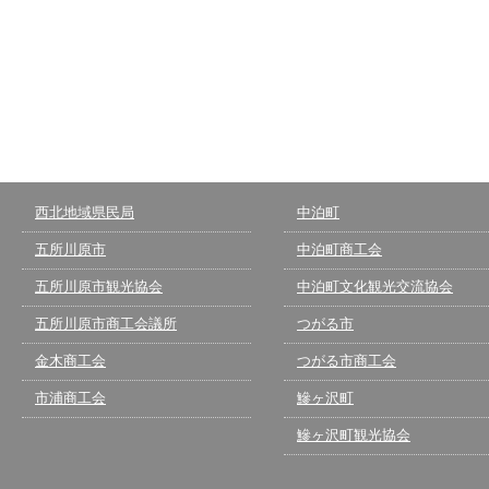
西北地域県民局
中泊町
五所川原市
中泊町商工会
五所川原市観光協会
中泊町文化観光交流協会
五所川原市商工会議所
つがる市
金木商工会
つがる市商工会
市浦商工会
鰺ヶ沢町
鰺ヶ沢町観光協会