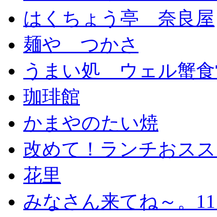
はくちょう亭 奈良屋
麺や つかさ
うまい処 ウェル蟹食
珈琲館
かまやのたい焼
改めて！ランチおススメ
花里
みなさん来てね～。11