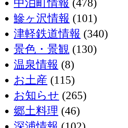
中泊町情報
(478)
鰺ヶ沢情報
(101)
津軽鉄道情報
(340)
景色・景観
(130)
温泉情報
(8)
お土産
(115)
お知らせ
(265)
郷土料理
(46)
深浦情報
(102)