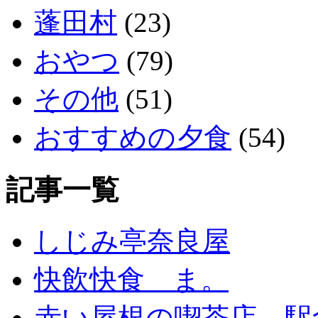
蓬田村
(23)
おやつ
(79)
その他
(51)
おすすめの夕食
(54)
記事一覧
しじみ亭奈良屋
快飲快食 ま。
赤い屋根の喫茶店 駅