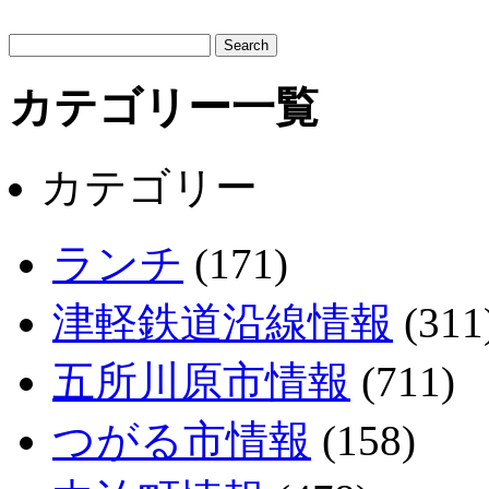
サ
イ
ト
カテゴリー一覧
内
検
索:
カテゴリー
ランチ
(171)
津軽鉄道沿線情報
(311
五所川原市情報
(711)
つがる市情報
(158)