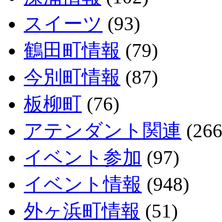
スイーツ
(93)
鶴田町情報
(79)
今別町情報
(87)
板柳町
(76)
アテンダント関連
(266
イベント参加
(97)
イベント情報
(948)
外ヶ浜町情報
(51)