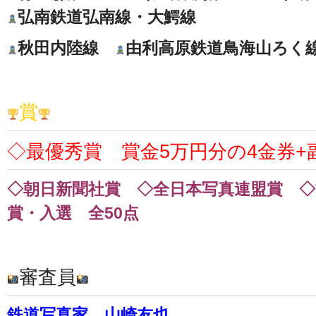
弘南鉄道弘南線・大鰐線
秋田内陸線
由利高原鉄道鳥海山ろく
賞
◇最優秀賞 賞金5万円分の4金券+
◇朝日新聞社賞 ◇全日本写真連盟賞 ◇
賞・入選 全50点
審査員
鉄道写真家 山崎友也