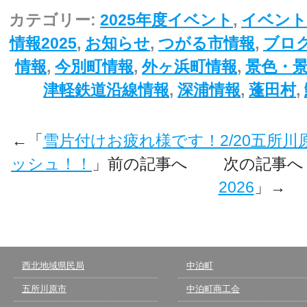
カテゴリー:
2025年度イベント
,
イベント
情報2025
,
お知らせ
,
つがる市情報
,
ブロ
情報
,
今別町情報
,
外ヶ浜町情報
,
景色・
津軽鉄道沿線情報
,
深浦情報
,
蓬田村
,
←「
雪片付けお疲れ様です！2/20五所
ッシュ！！
」前の記事へ 次の記事へ
2026
」→
西北地域県民局
中泊町
五所川原市
中泊町商工会