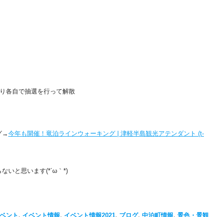
取り各自で抽選を行って解散
グ→
今年も開催！竜泊ラインウォーキング | 津軽半島観光アテンダント (t-
いと思います(*´ω｀*)
ベント
,
イベント情報
,
イベント情報2021
,
ブログ
,
中泊町情報
,
景色・景観