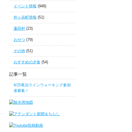
イベント情報
(948)
外ヶ浜町情報
(51)
蓬田村
(23)
おやつ
(79)
その他
(51)
おすすめの夕食
(54)
記事一覧
4/25竜泊ラインウォーキング参加
者募集！