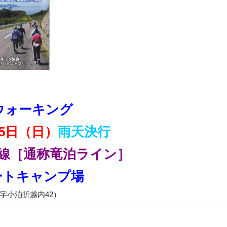
ウォーキング
5日（日）
雨天決行
号線［通称竜泊ライン］
ートキャンプ場
泊折越内42）