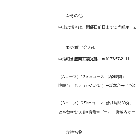
🍅その他
中止の場合は、開催日前日までに当町ホー
🐟お問い合わせ
中泊町水産商工観光課 ℡0173-57-2111
【Aコース】12.5㎞コース（約3時間）
眺瞰台（ちょうかんだい）➡坂本台➡七つ滝
【Bコース】6.5kmコース（約1時間30分）
坂本台➡七つ滝➡青岩➡ゴール 折越内オー
☆持ち物