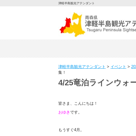
津軽半島観光アテンダント
津軽半島観光アテンダント
>
イベント
>
2
集！
4/25竜泊ラインウ
皆さま、こんにちは！
おゆき
です。
もうすぐ4月。