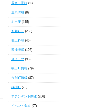
景色・景観
(130)
温泉情報
(8)
お土産
(115)
お知らせ
(265)
郷土料理
(46)
深浦情報
(102)
スイーツ
(93)
鶴田町情報
(79)
今別町情報
(87)
板柳町
(76)
アテンダント関連
(266)
イベント参加
(97)