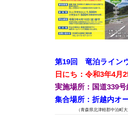
第19回 竜泊ライン
日にち：令和3年4月2
実施場所：国道339
集合場所：折越内オ
（青森県北津軽郡中泊町大字小