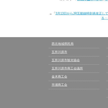
←「
3月13日からJR五能線時刻表改正して
る・
西北地域県民局
五所川原市
五所川原市観光協会
五所川原市商工会議所
金木商工会
市浦商工会