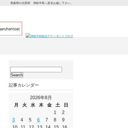
青森県の北西部 津軽半島へ是非お越し下さい。
サ
イ
ト
記事カレンダー
内
検
索:
2026年8月
月
火
水
木
金
土
日
1
2
3
4
5
6
7
8
9
10
11
12
13
14
15
16