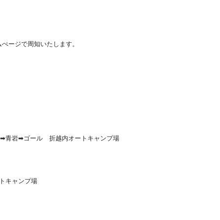
ムぺージで周知いたします。
➡青岩➡ゴール 折越内オートキャンプ場
トキャンプ場