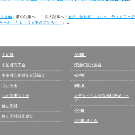
ます🚃
」前の記事へ 次の記事へ「
五所川原駅前 コミュニティカフェで
そーれ とＬＩＮＥ友達になろう！
」→
中泊町
深浦町
中泊町商工会
深浦町観光協会
中泊町文化観光交流協会
板柳町
つがる市
鶴田町
つがる市商工会
メデタイツルタ鶴田町観光ウェ
ブ
鰺ヶ沢町
今別町
鰺ヶ沢町観光協会
今別町商工会