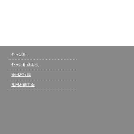
外ヶ浜町
外ヶ浜町商工会
蓬田村役場
蓬田村商工会