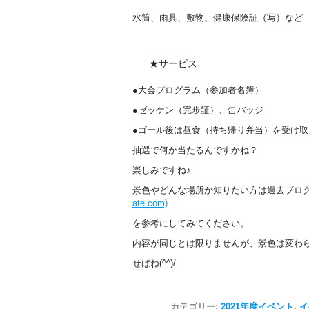
水筒、雨具、敷物、健康保険証（写）など
★サービス
●大会プログラム（参加者名簿）
●ゼッケン（完歩証）、缶バッジ
●ゴール後は昼食（持ち帰り弁当）を受け
抽選で何か当たるんですかね？
楽しみですね♪
景色やどんな場所か知りたい方は過去ブロ
ate.com)
を参考にしてみてください。
内容が同じとは限りませんが、景色は変わらな
せばね(^^)/
カテゴリー:
2021年度イベント
,
イ