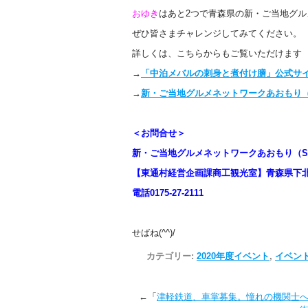
おゆき
はあと2つで青森県の新・ご当地グ
ぜひ皆さまチャレンジしてみてください。
詳しくは、こちらからもご覧いただけます
→
「中泊メバルの刺身と煮付け膳」公式サ
→
新・ご当地グルメネットワークあおもり（S-
＜お問合せ＞
新・ご当地グルメネットワークあおもり（S-
【東通村経営企画課商工観光室】青森県下北
電話0175-27-2111
せばね(^^)/
カテゴリー:
2020年度イベント
,
イベン
←「
津軽鉄道、車掌募集。憧れの機関士