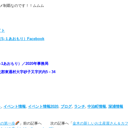
ルメ制覇なのです！！ムムム
イト
１あおもり）Facebook
1あおもり）／2020年事務局
郡東通村大字砂子又字沢内5－34
ト
,
イベント情報
,
イベント情報2020
,
ブログ
,
ランチ
,
中泊町情報
,
深浦情報
への第一歩
」前の記事へ 次の記事へ「
金木の新しいお土産屋さん＆カ