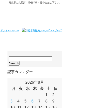
青森県の北西部 津軽半島へ是非お越し下さい。
サ
イ
ト
記事カレンダー
内
検
索:
2026年8月
月
火
水
木
金
土
日
1
2
3
4
5
6
7
8
9
10
11
12
13
14
15
16