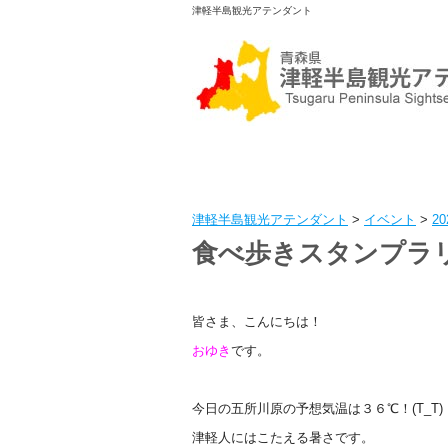
津軽半島観光アテンダント
津軽半島観光アテンダント
>
イベント
>
2
食べ歩きスタンプラリ
皆さま、こんにちは！
おゆき
です。
今日の五所川原の予想気温は３６℃！(T_T)
津軽人にはこたえる暑さです。