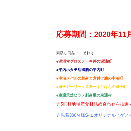
応募期間：2020年1
素敵な商品・・それは！
●深浦マグロステーキ丼の深浦町
●平内ホタテ活御膳の平内町
●中泊メバルの刺身と煮付け膳の中泊町
●田子ガーリックステーキごはんの田子町
●東通天然ヒラメ刺身重の東通村
☆5町村地場産食材詰め合わせを抽選で
☆先着300名様S-１オリジナルヒゲ