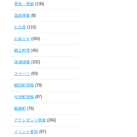
景色・景観
(130)
温泉情報
(8)
お土産
(115)
お知らせ
(265)
郷土料理
(46)
深浦情報
(102)
スイーツ
(93)
鶴田町情報
(79)
今別町情報
(87)
板柳町
(76)
アテンダント関連
(266)
イベント参加
(97)