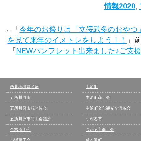
情報2020
,
←「
今年のお祭りは「立佞武多のおやつ
を見て来年のイメトレをしよう！！
」
「
NEWパンフレット出来ました♪ご支
西北地域県民局
中泊町
五所川原市
中泊町商工会
五所川原市観光協会
中泊町文化観光交流協会
五所川原市商工会議所
つがる市
金木商工会
つがる市商工会
市浦商工会
鰺ヶ沢町