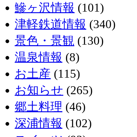
鰺ヶ沢情報
(101)
津軽鉄道情報
(340)
景色・景観
(130)
温泉情報
(8)
お土産
(115)
お知らせ
(265)
郷土料理
(46)
深浦情報
(102)