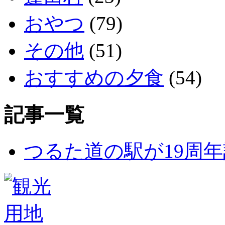
おやつ
(79)
その他
(51)
おすすめの夕食
(54)
記事一覧
つるた道の駅が19周