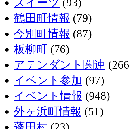
スイーツ
(93)
鶴田町情報
(79)
今別町情報
(87)
板柳町
(76)
アテンダント関連
(266
イベント参加
(97)
イベント情報
(948)
外ヶ浜町情報
(51)
蓬田村
(23)