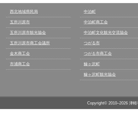
西北地域県民局
中泊町
五所川原市
中泊町商工会
五所川原市観光協会
中泊町文化観光交流協会
五所川原市商工会議所
つがる市
金木商工会
つがる市商工会
市浦商工会
鰺ヶ沢町
鰺ヶ沢町観光協会
Copyright© 2010–2026 