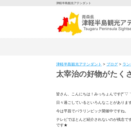
津軽半島観光アテンダント
津軽半島観光アテンダント
>
ブログ
>
ラン
太宰治の好物がたく
皆さん、こんにちは！みっちょんです(*´▽｀
日々過ごしているといろんなことがありま
今は平昌でパラリンピック開催中ですね。
テレビでほとんど紹介されないのが残念で
です★