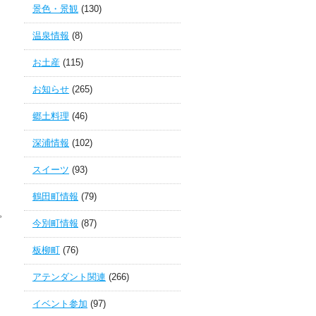
景色・景観
(130)
温泉情報
(8)
お土産
(115)
お知らせ
(265)
郷土料理
(46)
深浦情報
(102)
スイーツ
(93)
鶴田町情報
(79)
。
今別町情報
(87)
板柳町
(76)
アテンダント関連
(266)
イベント参加
(97)