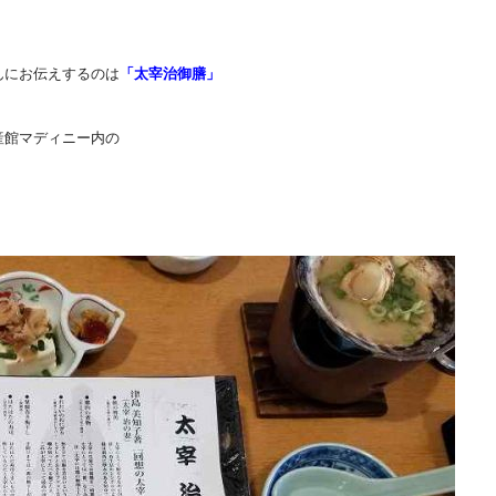
んにお伝えするのは
「太宰治御膳」
産館マディニー内の