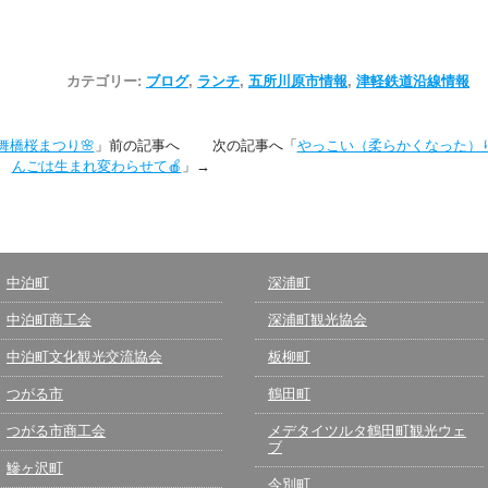
カテゴリー:
ブログ
,
ランチ
,
五所川原市情報
,
津軽鉄道沿線情報
舞橋桜まつり🌸
」前の記事へ 次の記事へ「
やっこい（柔らかくなった）
んごは生まれ変わらせて🍎
」→
中泊町
深浦町
中泊町商工会
深浦町観光協会
中泊町文化観光交流協会
板柳町
つがる市
鶴田町
つがる市商工会
メデタイツルタ鶴田町観光ウェ
ブ
鰺ヶ沢町
今別町