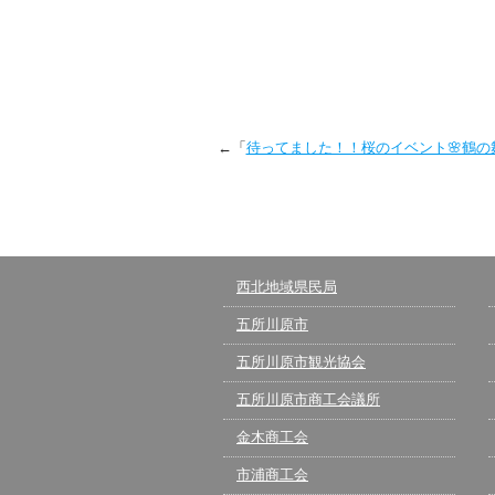
←「
待ってました！！桜のイベント🌸鶴の
西北地域県民局
五所川原市
五所川原市観光協会
五所川原市商工会議所
金木商工会
市浦商工会