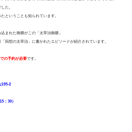
でした。
べたということも知られています。
め込まれた御膳がこの「太宰治御膳」
著「回想の太宰治」に書かれたエピソードが紹介されています。
までの予約が必要
です。
95-2
15：30）