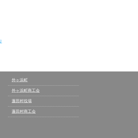
り
外ヶ浜町
外ヶ浜町商工会
蓬田村役場
蓬田村商工会