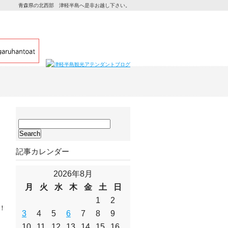
青森県の北西部 津軽半島へ是非お越し下さい。
サ
イ
ト
記事カレンダー
内
検
索:
2026年8月
月
火
水
木
金
土
日
1
2
！
3
4
5
6
7
8
9
10
11
12
13
14
15
16