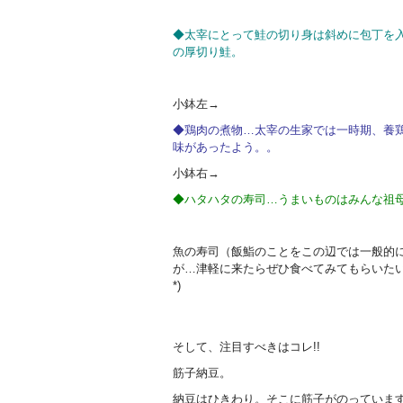
◆太宰にとって鮭の切り身は斜めに包丁を
の厚切り鮭。
小鉢左→
◆鶏肉の煮物…太宰の生家では一時期、養
味があったよう。。
小鉢右→
◆ハタハタの寿司…うまいものはみんな祖
魚の寿司（飯鮨のことをこの辺では一般的
が…津軽に来たらぜひ食べてみてもらいたい
*)
そして、注目すべきはコレ!!
筋子納豆。
納豆はひきわり。そこに筋子がのっていま