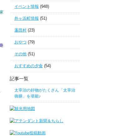
イベント情報
(948)
家
外ヶ浜町情報
(51)
蓬田村
(23)
おやつ
(79)
趣
その他
(51)
おすすめの夕食
(54)
記事一覧
太宰治の好物がたくさん「太宰治
｀
御膳」を堪能♪