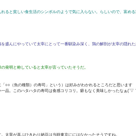
入れると貧しい食生活のシンボルのようで気に入らない。らしいので、富める
鶏を盛んにやっていて太宰にとって一番馴染み深く、鶏の解剖が太宰の隠れた
母の発明と称していると太宰が言っていたそうだ。
に「○○（魚の種類）の寿司」という）は好みがわかれるところだと思います
一品。このハタハタの寿司は食感コリコリ。癖もなく美味しかったなぁ(´▽
す。太宰が喜ぶひきわり納豆は当時東京ににはなかったそうですね。