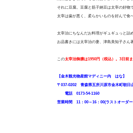
それに豆腐。豆腐と筋子納豆は太宰の好物
太宰は歯が悪く、柔らかいものを好んで食
太宰治にちなんだお料理がギュギュっと詰
お品書きには太宰治の妻、津島美知子さん
この
太宰治御膳は1950円（税込）。3日前
【金木観光物産館マディニー内 はな】
〒037-0202 青森県五所川原市金木町朝日山1
電話 0173-54-1160
営業時間 11：00～16：00(ラストオーダー