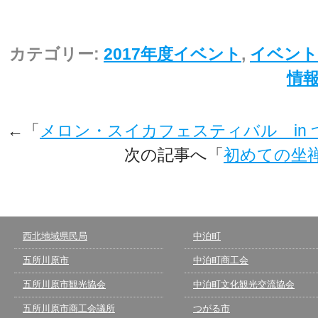
カテゴリー:
2017年度イベント
,
イベント
情
←「
メロン・スイカフェスティバル in 
次の記事へ「
初めての坐禅
西北地域県民局
中泊町
五所川原市
中泊町商工会
五所川原市観光協会
中泊町文化観光交流協会
五所川原市商工会議所
つがる市